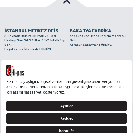
İSTANBUL MERKEZ OFİS
SAKARYA FABRİKA
Süleyman Demirel Bulvarı 23.Cad.
Kabakoz Osb. Mahallesi No:9 Karasu
Heskop San.Sit.S.1 Blok Z:1-2 İkitelli Org.
Osb
San.
Karasu/ Sakarya / TÜRKİYE
Başakşehir/ İstanbul/ TÜRKİYE
BURSA ŞUBE
TUZLA ŞUBE
Alaaddinbey Mah. Ayfatma Cad. No.11 A/C
Aydınlı Mahallesi Yelken Sokak No:21
Sam.3 Plaza B Blok Nilüfer/ Bursa/
Tuzla/ İstanbul/ TÜRKİYE
TÜRKİYE
TELEFON
:
444 71 36
FAKS
:
+90 212 6590380
TÜM HAKLARI Hİ-PAŞ PLASTİK EŞYA TİC. VE SAN. LTD. ŞTİ..’E AİTTİR
Tedarikçi ve İş Ortakları Aydınlatma Metni - Ziyaretçi Aydınlatma Metni - Veri Sahibi Başvuru
Formu