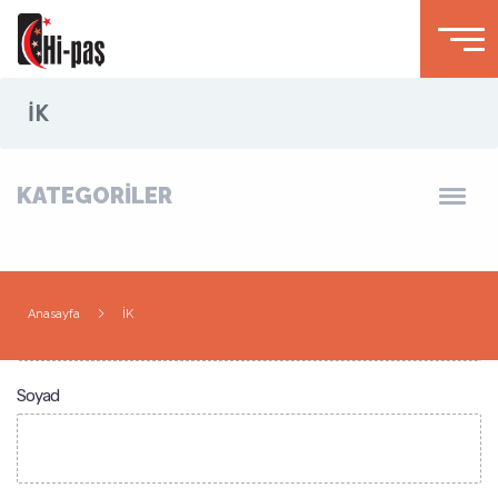
İK
KATEGORİLER
Ad
Anasayfa
İK
Soyad