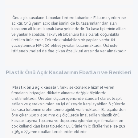
Önü açık kasaların, tabanları federe tabanlıdır. El tutma yerleri ise
açıktır. Önü yarım açık olan ismini de bu tasarımlarından alan
kasaların alt kısmı kapalı kasa şeklindedir. Bu kasa tiplerinin altları
ve yanları kapalıdır. Takviyeli tabanlara haiz olarak çoğunlukla
üretilen ürünlerdir. Tekerlek takılabilen bir yapıları vardır. İki
yüzeylerinde HP-100 etiket yuvaları bulunmaktadır. Üst üste
istiflenebilmeleri de öne çıkan özellikleri arasında yer almaktadır.
Plastik Önü Açık Kasalarının Ebatları ve Renkleri
Plastik önü açık kasalar
, farklı sektörlerde hizmet veren
firmaların ihtiyaçları dikkate alınarak değişik ölçülerde
üretilmektedir. Üretilen ölçüler içerisinde standart olarak tespit
edilen ve gereksinimleri en iyi düzeyde karşılayabilen ölçülerde
bu kasa türlerinin üretimlerine ağırlık verilmektedir. Bu ölçülerden
öne çıkan 300 x 400 mm dış ölçülerde imal edilen plastik önü
kasalar, taşıma, toplama ve depolama işlemleri için firmaların en
çok kullandıkları kasa tipleridir. Bu ürünlerin iç ölçülerinde ise 263
x 365 x 275 mm ebatları tercih edilmektedir.