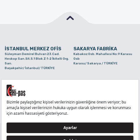
İSTANBUL MERKEZ OFİS
SAKARYA FABRİKA
Süleyman Demirel Bulvarı 23.Cad.
Kabakoz Osb. Mahallesi No:9 Karasu
Heskop San.Sit.S.1 Blok Z:1-2 İkitelli Org.
Osb
San.
Karasu/ Sakarya / TÜRKİYE
Başakşehir/ İstanbul/ TÜRKİYE
BURSA ŞUBE
TUZLA ŞUBE
Alaaddinbey Mah. Ayfatma Cad. No.11 A/C
Aydınlı Mahallesi Yelken Sokak No:21
Sam.3 Plaza B Blok Nilüfer/ Bursa/
Tuzla/ İstanbul/ TÜRKİYE
TÜRKİYE
TELEFON
:
444 71 36
FAKS
:
+90 212 6590380
TÜM HAKLARI Hİ-PAŞ PLASTİK EŞYA TİC. VE SAN. LTD. ŞTİ..’E AİTTİR
Tedarikçi ve İş Ortakları Aydınlatma Metni - Ziyaretçi Aydınlatma Metni - Veri Sahibi Başvuru