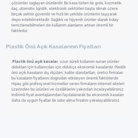
çözümler sağlayan ürünlerdir. Bu kasa türleri ile gıda, kozmetik,
ilaç, otomotiv, lojistik, elektronik sektörleri başta olmak üzere
birçok sektör güvenilir ve hızlı bir şekilde ürünlerini taşıyarak
depo edebilmektedir. Sağlıklı ve hijyenik ürünler olarak kolay
temizlenebilmeleri de kullanım alanlarını artıran önemli bir
faktördür.
Plastik Önü Açık Kasalarının Fiyatları
Plastik önü açık kasalar
, uzun süreli kullanım sunan ürünler
oldukları için kullanıcıları için oldukça ekonomik kasalardır. Plastik
önü açık kasaların dış ölçüleri, kalite standartları, üretici firmaları
bu kasaların fiyatlarını doğrudan etkileyen önemli faktörlerdir.
Hipaş gibi profesyonel hizmetler veren firmaların internet siteleri
üzerinden bu ürünleri ve özelliklerini yakından inceleyebilirsiniz.
İndirimli fiyat avantajlarından faydalanarak bu ekonomik kasaları
daha da uygun fiyatlar ile satın alma fırsatını yakalayabilirsiniz.