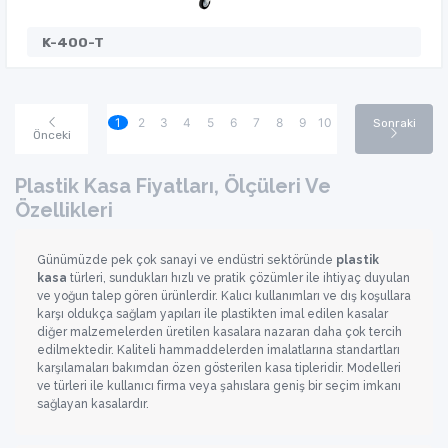
K-400-T
1
2
3
4
5
6
7
8
9
10
Sonraki
Önceki
Plastik Kasa Fiyatları, Ölçüleri Ve
Özellikleri
Günümüzde pek çok sanayi ve endüstri sektöründe
plastik
kasa
türleri, sundukları hızlı ve pratik çözümler ile ihtiyaç duyulan
ve yoğun talep gören ürünlerdir. Kalıcı kullanımları ve dış koşullara
karşı oldukça sağlam yapıları ile plastikten imal edilen kasalar
diğer malzemelerden üretilen kasalara nazaran daha çok tercih
edilmektedir. Kaliteli hammaddelerden imalatlarına standartları
karşılamaları bakımdan özen gösterilen kasa tipleridir. Modelleri
ve türleri ile kullanıcı firma veya şahıslara geniş bir seçim imkanı
sağlayan kasalardır.