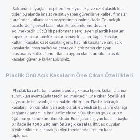
Sektörün ihtiyaçları tespit edilerek yenilikçi ve özel plastik kasa
tipleri bu alanda imalat ve satış yapan güvenilir ve kaliteli firmalar
tarafından kullanıcıların beğenisine sunulmaktadır. Teknolojik
tesislerde, işlevsel tasarımları ile üretimlerine devam
edilmektedir. Güçlü bir performans sergileyen
plastik kasalar
;
kapaklı kasalar, konik kasalar, sanayi kasaları, kapalı kasalar,
katlanır kasalar, özel kasalar, geniş hacimli kasalar ve önü açık
kasalardır. İnsan sağlığı ve çevreye hiçbir zararı olmayan
uluslararası kalite standartlarına uygun olarak üretilen plastik
kasaları güvenle kullanabilirsiniz.
Plastik Önü Açık Kasaların Öne Çıkan Özellikleri
Plastik kasa
türleri arasında önü açık kasa tipleri, kullanıcılarına
sundukları avantajlarla tercih edilmektedir. Öne çıkan özellikleri
sayesinde bu avantajları sunabilmektedirler. Plastik önü açık
kasaların, ön kısımları yarı açık olarak elverişli bir kullanım olanağı
sağlamak amacı ile imal edilmektedir. Dış ebatları 300 x 400 x
290 mm şeklinde üretilmektedir. Bu ölçüleri taşıyan kasalar başka
bir ifade ile
300 x 400 mm önü açık kasalar
, ihtiyaç duyulan
ölçüler dikkate alınarak bu ölçü formlarında üretilen kasa
tüpleridir.