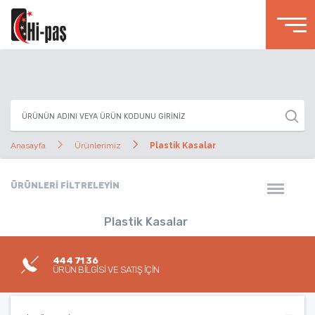
Anasayfa
Ürünlerimiz
Plastik Kasalar
ÜRÜNLERİ FİLTRELEYİN
Plastik Kasalar
444 71 36
ÜRÜN BİLGİSİ VE SATIŞ İÇİN