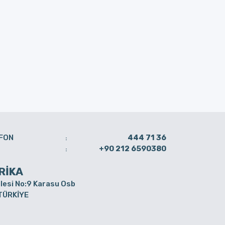
FON
444 71 36
:
+90 212 6590380
:
RİKA
lesi No:9 Karasu Osb
 TÜRKİYE