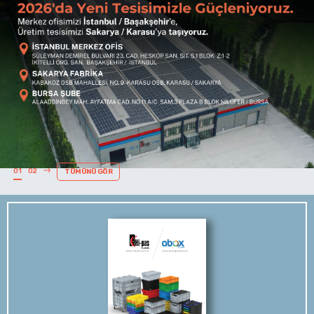
01
02
TÜMÜNÜ GÖR