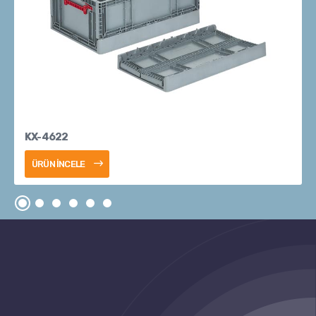
KX-4622
ÜRÜN İNCELE