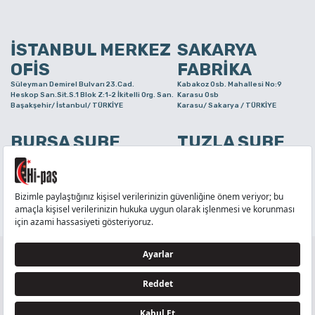
İSTANBUL MERKEZ
SAKARYA
OFİS
FABRİKA
Süleyman Demirel Bulvarı 23.Cad.
Kabakoz Osb. Mahallesi No:9
Heskop San.Sit.S.1 Blok Z:1-2 İkitelli Org. San.
Karasu Osb
Başakşehir/ İstanbul/ TÜRKİYE
Karasu/ Sakarya / TÜRKİYE
BURSA ŞUBE
TUZLA ŞUBE
Alaaddinbey Mah. Ayfatma Cad. No.11 A/C
Aydınlı Mahallesi Yelken Sokak
Sam.3 Plaza B Blok Nilüfer/ Bursa/ TÜRKİYE
No:21
Tuzla/ İstanbul/ TÜRKİYE
TELEFON
:
444 71 36
FAKS
:
+90 212 6590380
TÜM HAKLARI Hİ-PAŞ PLASTİK EŞYA TİC. VE SAN. LTD. ŞTİ..’E AİTTİR
Tedarikçi ve İş Ortakları Aydınlatma Metni - Ziyaretçi Aydınlatma Metni - Veri Sahibi Başvuru
Formu