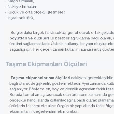
- Kargo firmaları,
- Nakliye firmaları,
- Küçük ve orta ölçekli işletmeler,
- İnşaat sektörü,
Bu gibi daha birçok farklı sektör genel olarak ortak şekild
boyutları ve ölçüleri
ile beraber ağırlıklarına bağlı olarak
üretimi sağlanmaktadır. Üstelik kullanışlı bir yapı oluştururk
sağladığı için, her geçen zaman kullanım alanları artış gös
Taşıma Ekipmanları Ölçüleri
Taşıma ekipmanlarının ölçüleri
nakliyesi gerçekleştirilec
bağlı olarak değişkenlik göstermektedir. Aynı zamanda kulla
sağlanıyor. Böylece en, boy ve derinlik açısından farklı ta
Burada temel amaç taşınacak olan ürünlerin zamanında ger
öncelikle hangi alanda kullanılacağına bağlı olarak planlam
ürünlerin tasarımı ele alınır. Özgün bir yapı altında farklı öl
ekipmanlarını değerlendirmek mümkün.