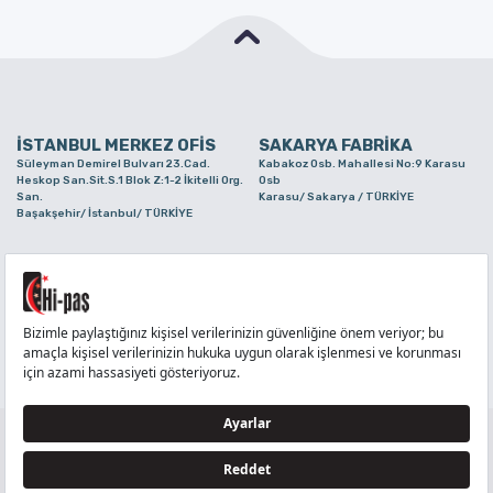
İSTANBUL MERKEZ OFİS
SAKARYA FABRİKA
Süleyman Demirel Bulvarı 23.Cad.
Kabakoz Osb. Mahallesi No:9 Karasu
Heskop San.Sit.S.1 Blok Z:1-2 İkitelli Org.
Osb
San.
Karasu/ Sakarya / TÜRKİYE
Başakşehir/ İstanbul/ TÜRKİYE
BURSA ŞUBE
TUZLA ŞUBE
Alaaddinbey Mah. Ayfatma Cad. No.11 A/C
Aydınlı Mahallesi Yelken Sokak No:21
Sam.3 Plaza B Blok Nilüfer/ Bursa/
Tuzla/ İstanbul/ TÜRKİYE
TÜRKİYE
TELEFON
:
444 71 36
FAKS
:
+90 212 6590380
TÜM HAKLARI Hİ-PAŞ PLASTİK EŞYA TİC. VE SAN. LTD. ŞTİ..’E AİTTİR
Tedarikçi ve İş Ortakları Aydınlatma Metni - Ziyaretçi Aydınlatma Metni - Veri Sahibi Başvuru
Formu