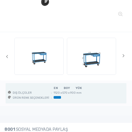
EN
BOY
YÜK
:
1120 x 570 x 900 mm
DIŞ ÖLÇÜLER
:
ÜRÜN RENK SEÇENEKLERİ
8001
SOSYAL MEDYADA PAYLAŞ