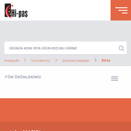
Anasayfa
Ürünlerimiz
Çalısma Arabaları
8001
TÜM ÜRÜNLERİMİZ