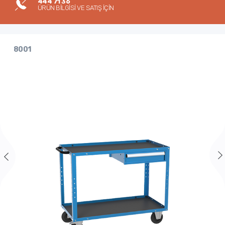
444 71 36
ÜRÜN BİLGİSİ VE SATIŞ İÇİN
8001