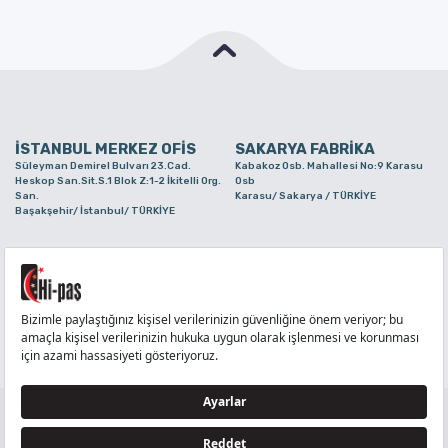
İSTANBUL MERKEZ OFİS
SAKARYA FABRİKA
Süleyman Demirel Bulvarı 23.Cad.
Kabakoz Osb. Mahallesi No:9 Karasu
Heskop San.Sit.S.1 Blok Z:1-2 İkitelli Org.
Osb
San.
Karasu/ Sakarya / TÜRKİYE
Başakşehir/ İstanbul/ TÜRKİYE
BURSA ŞUBE
TUZLA ŞUBE
Alaaddinbey Mah. Ayfatma Cad. No.11 A/C
Aydınlı Mahallesi Yelken Sokak No:21
Sam.3 Plaza B Blok Nilüfer/ Bursa/
Tuzla/ İstanbul/ TÜRKİYE
TÜRKİYE
TELEFON
:
444 71 36
FAKS
:
+90 212 6590380
TÜM HAKLARI Hİ-PAŞ PLASTİK EŞYA TİC. VE SAN. LTD. ŞTİ..’E AİTTİR
Tedarikçi ve İş Ortakları Aydınlatma Metni - Ziyaretçi Aydınlatma Metni - Veri Sahibi Başvuru