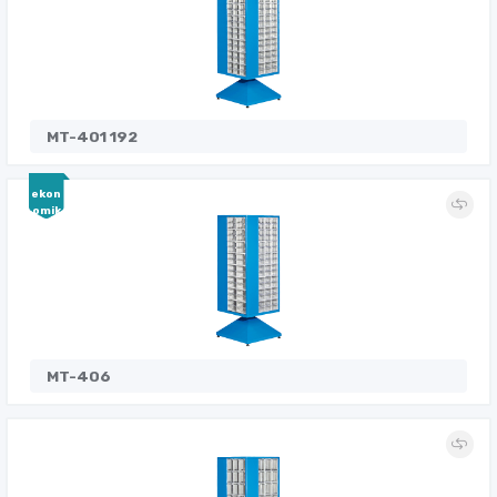
MT-401 192
ekon
omik
MT-406