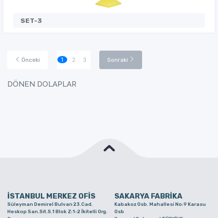
SET-3
1
2
3
Önceki
Sonraki
DÖNEN DOLAPLAR
İSTANBUL MERKEZ OFİS
SAKARYA FABRİKA
Süleyman Demirel Bulvarı 23.Cad.
Kabakoz Osb. Mahallesi No:9 Karasu
Heskop San.Sit.S.1 Blok Z:1-2 İkitelli Org.
Osb