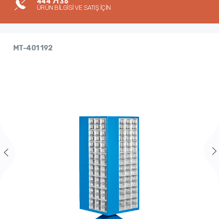
444 71 36
ÜRÜN BİLGİSİ VE SATIŞ İÇİN
MT-401 192