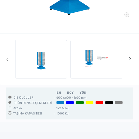
EN
BOY
YÜK
:
600 x 600 x 1660 mm
DIŞ ÖLÇÜLER
:
ÜRÜN RENK SEÇENEKLERİ
:
192 Adet
401-6
:
1000 Kg
TAŞIMA KAPASİTESİ