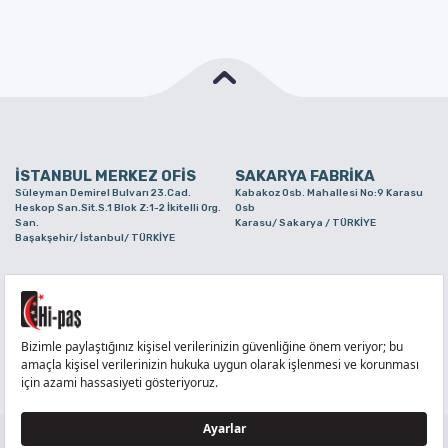
İSTANBUL MERKEZ OFİS
SAKARYA FABRİKA
Süleyman Demirel Bulvarı 23.Cad.
Kabakoz Osb. Mahallesi No:9 Karasu
Heskop San.Sit.S.1 Blok Z:1-2 İkitelli Org.
Osb
San.
Karasu/ Sakarya / TÜRKİYE
Başakşehir/ İstanbul/ TÜRKİYE
BURSA ŞUBE
TUZLA ŞUBE
Alaaddinbey Mah. Ayfatma Cad. No.11 A/C
Aydınlı Mahallesi Yelken Sokak No:21
Sam.3 Plaza B Blok Nilüfer/ Bursa/
Tuzla/ İstanbul/ TÜRKİYE
TÜRKİYE
TELEFON
:
444 71 36
FAKS
:
+90 212 6590380
TÜM HAKLARI Hİ-PAŞ PLASTİK EŞYA TİC. VE SAN. LTD. ŞTİ..’E AİTTİR