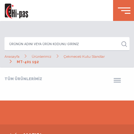
Anasayfa
Ürünlerimiz
Çekmeceli Kutu Standlar
MT-401 192
TÜM ÜRÜNLERİMİZ