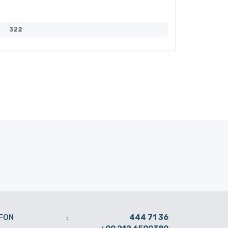
322
132
FON
444 71 36
: