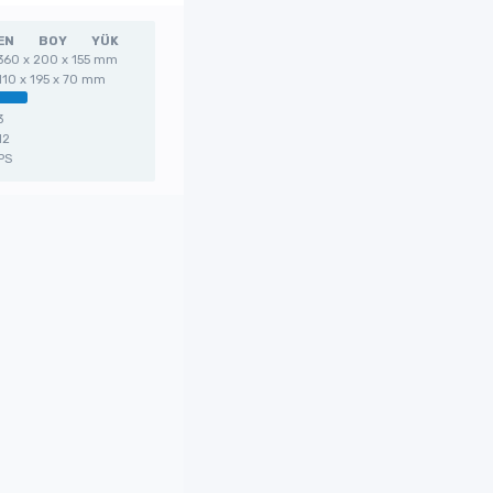
EN
BOY
YÜK
360 x 200 x 155 mm
110 x 195 x 70 mm
3
12
PS