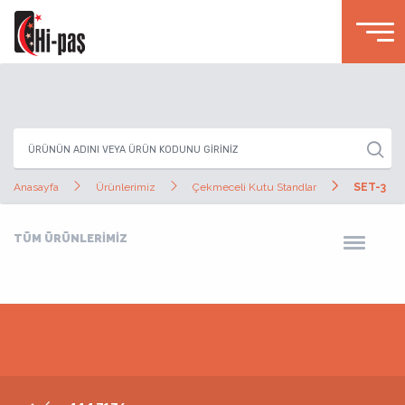
Anasayfa
Ürünlerimiz
Çekmeceli Kutu Standlar
SET-3
TÜM ÜRÜNLERİMİZ