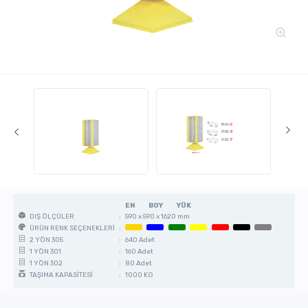
EN
BOY
YÜK
:
590 x 590 x 1620 mm
DIŞ ÖLÇÜLER
:
ÜRÜN RENK SEÇENEKLERİ
:
640 Adet
2 YÖN 305
:
160 Adet
1 YÖN 301
:
80 Adet
1 YÖN 302
:
1000 KG
TAŞIMA KAPASİTESİ