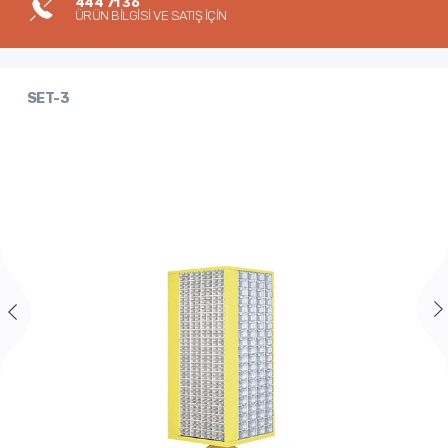
444 71 36
ÜRÜN BİLGİSİ VE SATIŞ İÇİN
SET-3