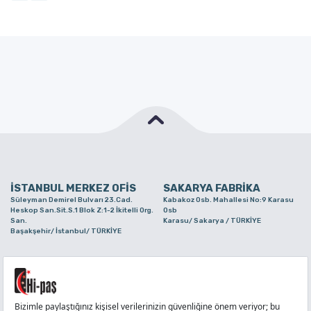
İSTANBUL MERKEZ OFİS
SAKARYA FABRİKA
Süleyman Demirel Bulvarı 23.Cad.
Kabakoz Osb. Mahallesi No:9 Karasu
Heskop San.Sit.S.1 Blok Z:1-2 İkitelli Org.
Osb
San.
Karasu/ Sakarya / TÜRKİYE
Başakşehir/ İstanbul/ TÜRKİYE
BURSA ŞUBE
TUZLA ŞUBE
Alaaddinbey Mah. Ayfatma Cad. No.11 A/C
Aydınlı Mahallesi Yelken Sokak No:21
Sam.3 Plaza B Blok Nilüfer/ Bursa/
Tuzla/ İstanbul/ TÜRKİYE
TÜRKİYE