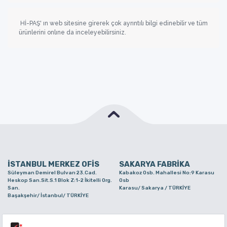
Hİ-PAŞ' ın web sitesine girerek çok ayrıntılı bilgi edinebilir ve tüm
ürünlerini onlıne da inceleyebilirsiniz.
İSTANBUL MERKEZ OFİS
SAKARYA FABRİKA
Süleyman Demirel Bulvarı 23.Cad.
Kabakoz Osb. Mahallesi No:9 Karasu
Heskop San.Sit.S.1 Blok Z:1-2 İkitelli Org.
Osb
San.
Karasu/ Sakarya / TÜRKİYE
Başakşehir/ İstanbul/ TÜRKİYE
BURSA ŞUBE
TUZLA ŞUBE