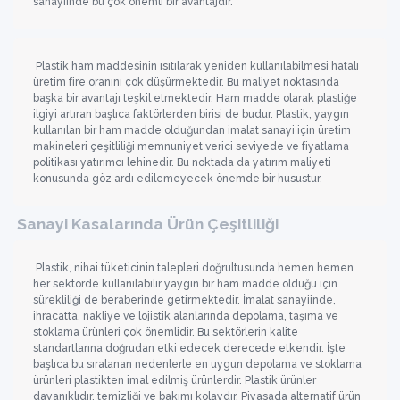
sanayiinde bu çok önemli bir avantajdır.
Plastik ham maddesinin ısıtılarak yeniden kullanılabilmesi hatalı
üretim fire oranını çok düşürmektedir. Bu maliyet noktasında
başka bir avantajı teşkil etmektedir. Ham madde olarak plastiğe
ilgiyi artıran başlıca faktörlerden birisi de budur. Plastik, yaygın
kullanılan bir ham madde olduğundan imalat sanayi için üretim
makineleri çeşitliliği memnuniyet verici seviyede ve fiyatlama
politikası yatırımcı lehinedir. Bu noktada da yatırım maliyeti
konusunda göz ardı edilemeyecek önemde bir husustur.
Sanayi Kasalarında Ürün Çeşitliliği
Plastik, nihai tüketicinin talepleri doğrultusunda hemen hemen
her sektörde kullanılabilir yaygın bir ham madde olduğu için
sürekliliği de beraberinde getirmektedir. İmalat sanayiinde,
ihracatta, nakliye ve lojistik alanlarında depolama, taşıma ve
stoklama ürünleri çok önemlidir. Bu sektörlerin kalite
standartlarına doğrudan etki edecek derecede etkendir. İşte
başlıca bu sıralanan nedenlerle en uygun depolama ve stoklama
ürünleri plastikten imal edilmiş ürünlerdir. Plastik ürünler
dayanıklıdır, temizliği ve bakımı kolaydır. Piyasada alternatif ürün