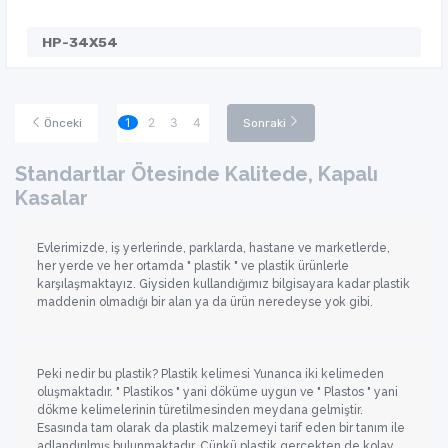
HP-34X54
1
2
3
4
Önceki
Sonraki
Standartlar Ötesinde Kalitede, Kapalı
Kasalar
Evlerimizde, iş yerlerinde, parklarda, hastane ve marketlerde,
her yerde ve her ortamda " plastik " ve plastik ürünlerle
karşılaşmaktayız. Giysiden kullandığımız bilgisayara kadar plastik
maddenin olmadığı bir alan ya da ürün neredeyse yok gibi.
Peki nedir bu plastik? Plastik kelimesi Yunanca iki kelimeden
oluşmaktadır. " Plastikos " yani döküme uygun ve " Plastos " yani
dökme kelimelerinin türetilmesinden meydana gelmiştir.
Esasında tam olarak da plastik malzemeyi tarif eden bir tanım ile
adlandırılmış bulunmaktadır. Çünkü plastik gerçekten de kolay