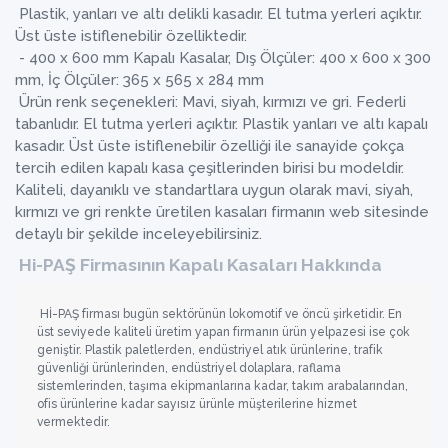
Plastik, yanları ve altı delikli kasadır. El tutma yerleri açıktır.
Üst üste istiflenebilir özelliktedir.
- 400 x 600 mm Kapalı Kasalar, Dış Ölçüler: 400 x 600 x 300
mm, İç Ölçüler: 365 x 565 x 284 mm
Ürün renk seçenekleri: Mavi, siyah, kırmızı ve gri. Federli
tabanlıdır. El tutma yerleri açıktır. Plastik yanları ve altı kapalı
kasadır. Üst üste istiflenebilir özelliği ile sanayide çokça
tercih edilen kapalı kasa çeşitlerinden birisi bu modeldir.
Kaliteli, dayanıklı ve standartlara uygun olarak mavi, siyah,
kırmızı ve gri renkte üretilen kasaları firmanın web sitesinde
detaylı bir şekilde inceleyebilirsiniz.
Hi-PAŞ Firmasının Kapalı Kasaları Hakkında
Hİ-PAŞ firması bugün sektörünün lokomotif ve öncü şirketidir. En
üst seviyede kaliteli üretim yapan firmanın ürün yelpazesi ise çok
geniştir. Plastik paletlerden, endüstriyel atık ürünlerine, trafik
güvenliği ürünlerinden, endüstriyel dolaplara, raflama
sistemlerinden, taşıma ekipmanlarına kadar, takım arabalarından,
ofis ürünlerine kadar sayısız ürünle müşterilerine hizmet
vermektedir.