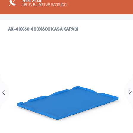
444 71 36
ÜRÜN BİLGİSİ VE SATIŞ İÇİN
AX-40X60 400X600 KASA KAPAĞI