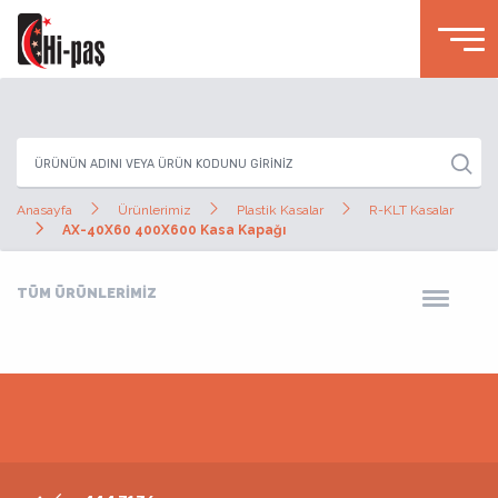
Anasayfa
Ürünlerimiz
Plastik Kasalar
R-KLT Kasalar
AX-40X60 400X600 Kasa Kapağı
TÜM ÜRÜNLERİMİZ