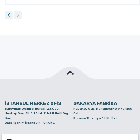
İSTANBUL MERKEZ OFİS
SAKARYA FABRİKA
Süleyman Demirel Bulvarı 23.Cad.
Kabakoz Osb. Mahallesi No:9 Karasu
Heskop San.Sit.S.1 Blok Z:1-2 İkitelli Org.
Osb
San.
Karasu/ Sakarya / TÜRKİYE
Başakşehir/ İstanbul/ TÜRKİYE
BURSA ŞUBE
TUZLA ŞUBE