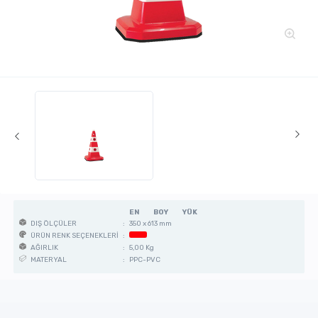
EN
BOY
YÜK
:
350 x 613 mm
DIŞ ÖLÇÜLER
:
ÜRÜN RENK SEÇENEKLERİ
:
5,00 Kg
AĞIRLIK
:
PPC-PVC
MATERYAL