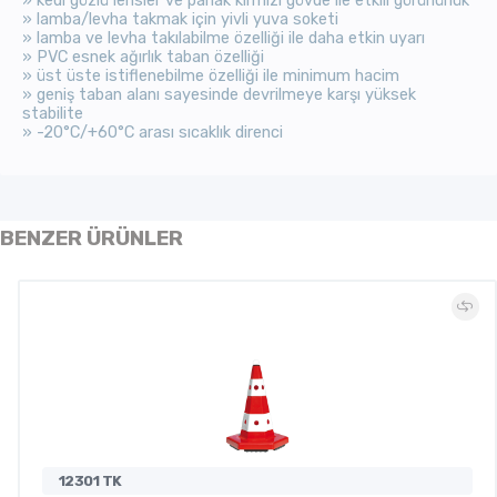
» kedi gözlü lensler ve parlak kırmızı gövde ile etkili görünürlük
» lamba/levha takmak için yivli yuva soketi
» lamba ve levha takılabilme özelliği ile daha etkin uyarı
» PVC esnek ağırlık taban özelliği
» üst üste istiflenebilme özelliği ile minimum hacim
» geniş taban alanı sayesinde devrilmeye karşı yüksek
stabilite
» -20°C/+60°C arası sıcaklık direnci
BENZER ÜRÜNLER
12301 TK