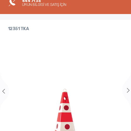
444 71 36
ÜRÜN BİLGİSİ VE SATIŞ İÇİN
12351 TKA