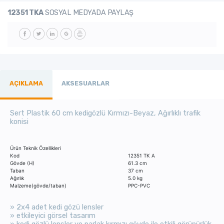
12351 TKA
SOSYAL MEDYADA PAYLAŞ
AÇIKLAMA
AKSESUARLAR
Sert Plastik 60 cm kedigözlü Kırmızı-Beyaz, Ağırlıklı trafik
konisi
Ürün Teknik Özellikleri
Kod
12351 TK A
Gövde (H)
61.3 cm
Taban
37 cm
Ağırlık
5.0 kg
Malzeme(gövde/taban)
PPC-PVC
» 2x4 adet kedi gözü lensler
» etkileyici görsel tasarım