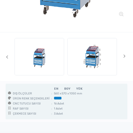
EN
BOY
YÜK
:
560 x 570 x 1050 mm
DIŞ ÖLÇÜLER
:
ÜRÜN RENK SEÇENEKLERİ
:
16 Adet
CNC TUTUCU SAYISI
:
1 Adet
RAF SAYISI
:
3 Adet
ÇEKMECE SAYISI