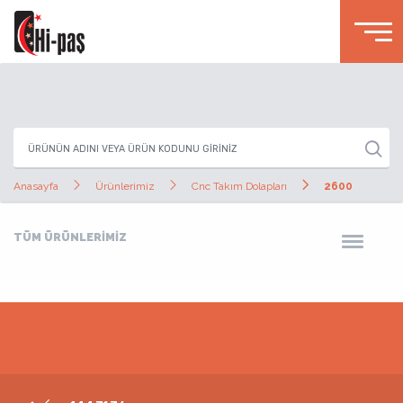
Anasayfa
Ürünlerimiz
Cnc Takım Dolapları
2600
TÜM ÜRÜNLERİMİZ