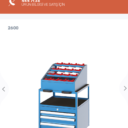
444 71 36
ÜRÜN BİLGİSİ VE SATIŞ İÇİN
2600