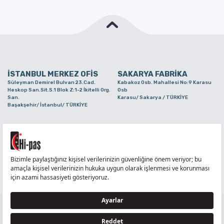
İSTANBUL MERKEZ OFİS
SAKARYA FABRİKA
Süleyman Demirel Bulvarı 23.Cad.
Kabakoz Osb. Mahallesi No:9 Karasu
Heskop San.Sit.S.1 Blok Z:1-2 İkitelli Org.
Osb
San.
Karasu/ Sakarya / TÜRKİYE
Başakşehir/ İstanbul/ TÜRKİYE
BURSA ŞUBE
TUZLA ŞUBE
Alaaddinbey Mah. Ayfatma Cad. No.11 A/C
Aydınlı Mahallesi Yelken Sokak No:21
Sam.3 Plaza B Blok Nilüfer/ Bursa/
Tuzla/ İstanbul/ TÜRKİYE
TÜRKİYE
TELEFON
:
444 71 36
FAKS
:
+90 212 6590380
TÜM HAKLARI Hİ-PAŞ PLASTİK EŞYA TİC. VE SAN. LTD. ŞTİ..’E AİTTİR
Tedarikçi ve İş Ortakları Aydınlatma Metni - Ziyaretçi Aydınlatma Metni - Veri Sahibi Başvuru