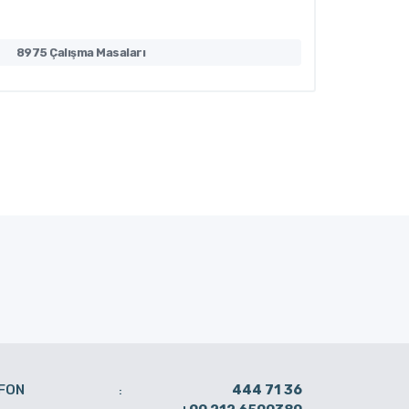
8975 Çalışma Masaları
8970 Ça
FON
444 71 36
: