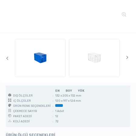
EN
BOY
YÜK
:
132 x 205 x 132 mm
DIŞ ÖLÇÜLER
:
120 x 197 x 124 mm
iÇ ÖLÇÜLER
:
ÜRÜN RENK SEÇENEKLERİ
:
1 Adet
ÇEKMECE SAYISI
:
12
PAKET ADEDİ
:
72
KOLİ ADEDİ
ÜRÜN ÖLÇÜ SEÇENEKLERİ