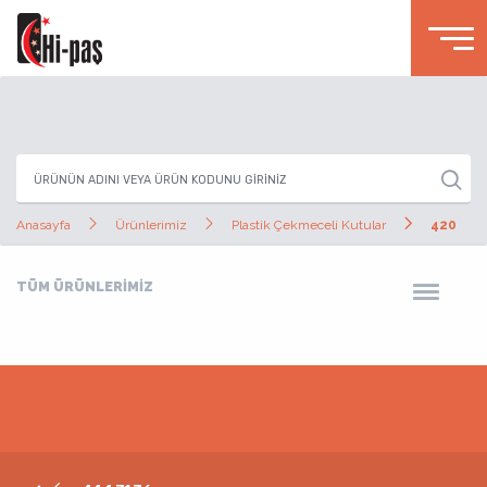
Anasayfa
Ürünlerimiz
Plastik Çekmeceli Kutular
420
TÜM ÜRÜNLERİMİZ