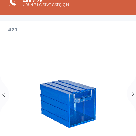
444 71 36
ÜRÜN BİLGİSİ VE SATIŞ İÇİN
420