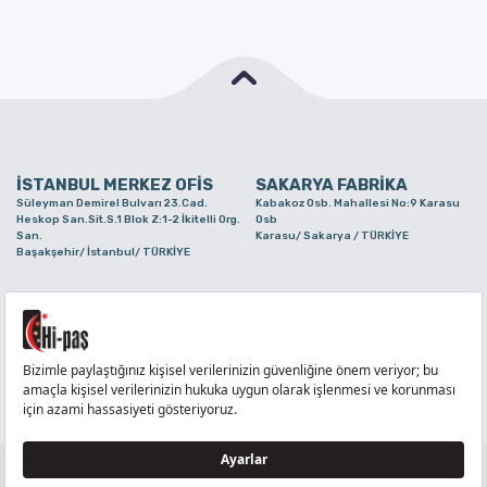
İSTANBUL MERKEZ OFİS
SAKARYA FABRİKA
Süleyman Demirel Bulvarı 23.Cad.
Kabakoz Osb. Mahallesi No:9 Karasu
Heskop San.Sit.S.1 Blok Z:1-2 İkitelli Org.
Osb
San.
Karasu/ Sakarya / TÜRKİYE
Başakşehir/ İstanbul/ TÜRKİYE
BURSA ŞUBE
TUZLA ŞUBE
Alaaddinbey Mah. Ayfatma Cad. No.11 A/C
Aydınlı Mahallesi Yelken Sokak No:21
Sam.3 Plaza B Blok Nilüfer/ Bursa/
Tuzla/ İstanbul/ TÜRKİYE
TÜRKİYE
TELEFON
:
444 71 36
FAKS
:
+90 212 6590380
TÜM HAKLARI Hİ-PAŞ PLASTİK EŞYA TİC. VE SAN. LTD. ŞTİ..’E AİTTİR