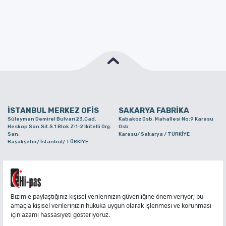
İSTANBUL MERKEZ OFİS
SAKARYA FABRİKA
Süleyman Demirel Bulvarı 23.Cad.
Kabakoz Osb. Mahallesi No:9 Karasu
Heskop San.Sit.S.1 Blok Z:1-2 İkitelli Org.
Osb
San.
Karasu/ Sakarya / TÜRKİYE
Başakşehir/ İstanbul/ TÜRKİYE
BURSA ŞUBE
TUZLA ŞUBE
Alaaddinbey Mah. Ayfatma Cad. No.11 A/C
Aydınlı Mahallesi Yelken Sokak No:21
Sam.3 Plaza B Blok Nilüfer/ Bursa/
Tuzla/ İstanbul/ TÜRKİYE
TÜRKİYE
TELEFON
:
444 71 36