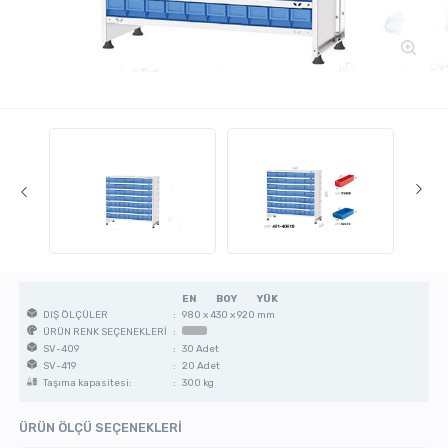
EN
BOY
YÜK
:
980 x 430 x 920 mm
DIŞ ÖLÇÜLER
:
ÜRÜN RENK SEÇENEKLERİ
:
30 Adet
SV-409
:
20 Adet
SV-419
:
300 kg
Taşıma kapasitesi:
ÜRÜN ÖLÇÜ SEÇENEKLERİ