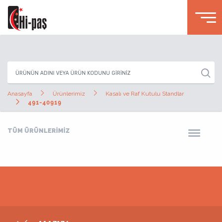
Anasayfa
Ürünlerimiz
Kasalı ve Raf Kutulu Standlar
491-40919
TÜM ÜRÜNLERİMİZ