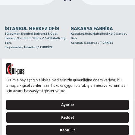
İSTANBUL MERKEZ OFİS
SAKARYA FABRİKA
Süleyman Demirel Bulvarı 23.Cad.
Kabakoz Osb. Mahallesi No:9 Karasu
Heskop San.Sit.S.1 Blok Z:1-2 İkitelli Org.
Osb
San.
Karasu/ Sakarya / TÜRKİYE
Başakşehir/ İstanbul/ TÜRKİYE
BURSA ŞUBE
TUZLA ŞUBE
Alaaddinbey Mah. Ayfatma Cad. No.11 A/C
Aydınlı Mahallesi Yelken Sokak No:21
Sam.3 Plaza B Blok Nilüfer/ Bursa/
Tuzla/ İstanbul/ TÜRKİYE
TÜRKİYE
TELEFON
:
444 71 36
FAKS
:
+90 212 6590380
TÜM HAKLARI Hİ-PAŞ PLASTİK EŞYA TİC. VE SAN. LTD. ŞTİ..’E AİTTİR
Tedarikçi ve İş Ortakları Aydınlatma Metni - Ziyaretçi Aydınlatma Metni - Veri Sahibi Başvuru
Formu