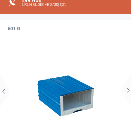
444 71 36
ÜRÜN BİLGİSİ VE SATIŞ İÇİN
501-G