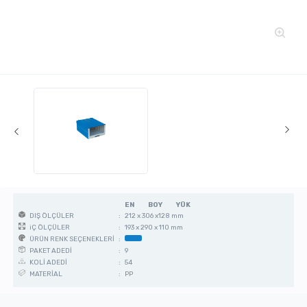
EN
BOY
YÜK
:
212 x 306 x128 mm
DIŞ ÖLÇÜLER
:
193 x 290 x 110 mm
iÇ ÖLÇÜLER
:
ÜRÜN RENK SEÇENEKLERİ
:
9
PAKET ADEDİ
:
54
KOLİ ADEDİ
:
PP
MATERİAL