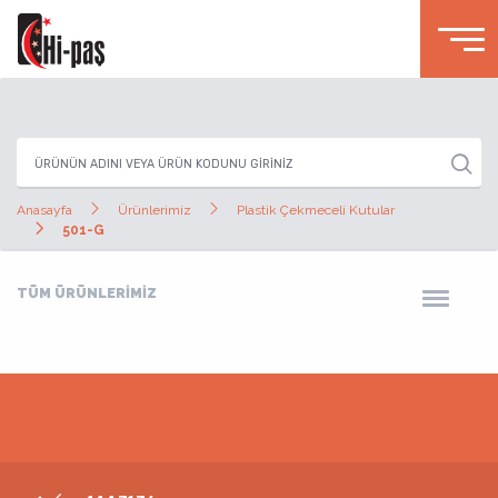
Anasayfa
Ürünlerimiz
Plastik Çekmeceli Kutular
501-G
TÜM ÜRÜNLERİMİZ