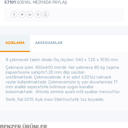
57101
SOSYAL MEDYADA PAYLAŞ
AÇIKLAMA
AKSESUARLAR
8 çekmeceli takım dolabı Dış ölçüleri: 560 x 725 x 1030 mm
Çekmece içleri: 450x600 mm'dir. Her çekmece 80 kg taşıma
kapasitesine sahiptir.1,20 mm dkp sacdan
üretilmektedir. Çekmecelerde; 4 er adet 6201zz rulmanlı
raylar kullanılmaktadır. Çekmecemizin iç yan duvarlarında 17
mm aralıklı seperatörle bölmeye uygun kanallar
bulunmaktadır. Altında zemine ayarlı rotil ayaklar mevcuttur.
Renk: Ral 5015 Açık mavi Elektrostatik toz boyalıdır.
BENZER ÜRÜNLER