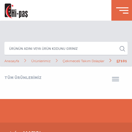
Anasayfa
Ürünlerimiz
Çekmeceli Takım Dolaplar
57101
TÜM ÜRÜNLERİMİZ