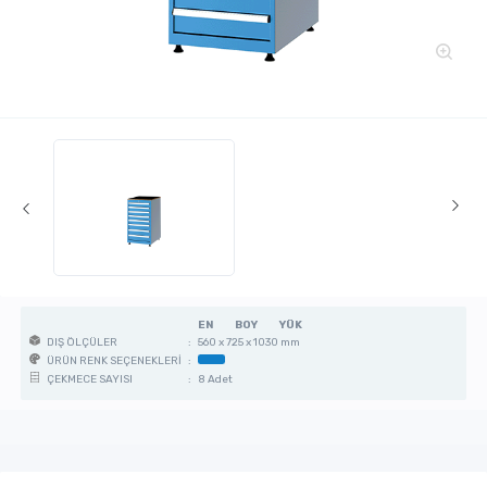
EN
BOY
YÜK
:
560 x 725 x 1030 mm
DIŞ ÖLÇÜLER
:
ÜRÜN RENK SEÇENEKLERİ
:
8 Adet
ÇEKMECE SAYISI