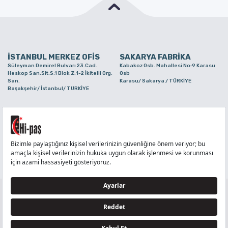
İSTANBUL MERKEZ OFİS
SAKARYA FABRİKA
Süleyman Demirel Bulvarı 23.Cad.
Kabakoz Osb. Mahallesi No:9 Karasu
Heskop San.Sit.S.1 Blok Z:1-2 İkitelli Org.
Osb
San.
Karasu/ Sakarya / TÜRKİYE
Başakşehir/ İstanbul/ TÜRKİYE
BURSA ŞUBE
TUZLA ŞUBE
Alaaddinbey Mah. Ayfatma Cad. No.11 A/C
Aydınlı Mahallesi Yelken Sokak No:21
Sam.3 Plaza B Blok Nilüfer/ Bursa/
Tuzla/ İstanbul/ TÜRKİYE
TÜRKİYE
TELEFON
:
444 71 36
FAKS
:
+90 212 6590380
TÜM HAKLARI Hİ-PAŞ PLASTİK EŞYA TİC. VE SAN. LTD. ŞTİ..’E AİTTİR
Tedarikçi ve İş Ortakları Aydınlatma Metni - Ziyaretçi Aydınlatma Metni - Veri Sahibi Başvuru
Formu