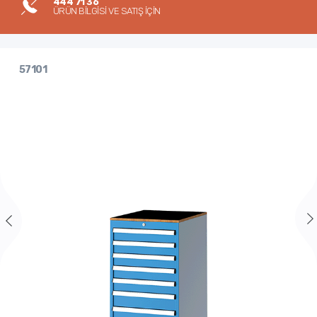
444 71 36
ÜRÜN BİLGİSİ VE SATIŞ İÇİN
57101