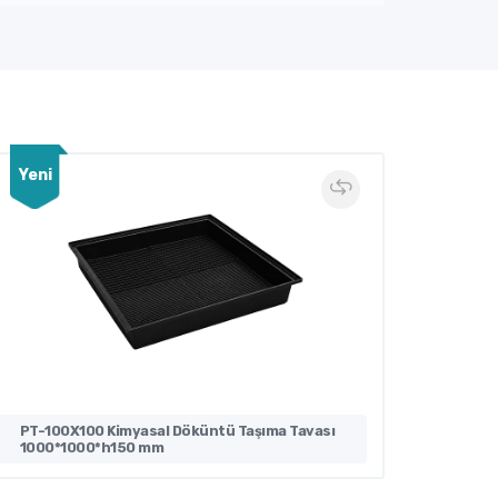
Yeni
Yeni
PT-100X100 Kimyasal Döküntü Taşıma Tavası
P-530-4
1000*1000*h150 mm
1250*1