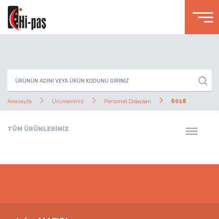
Anasayfa
Ürünlerimiz
Personel Dolapları
6018
TÜM ÜRÜNLERİMİZ