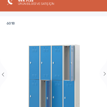
444 71 36
ÜRÜN BİLGİSİ VE SATIŞ İÇİN
6018