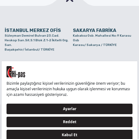
İSTANBUL MERKEZ OFİS
SAKARYA FABRİKA
Süleyman Demirel Bulvarı 23.Cad.
Kabakoz Osb. Mahallesi No:9 Karasu
Heskop San.Sit.S.1 Blok Z:1-2 İkitelli Org.
Osb
San.
Karasu/ Sakarya / TÜRKİYE
Başakşehir/ İstanbul/ TÜRKİYE
BURSA ŞUBE
TUZLA ŞUBE
Alaaddinbey Mah. Ayfatma Cad. No.11 A/C
Aydınlı Mahallesi Yelken Sokak No:21
Sam.3 Plaza B Blok Nilüfer/ Bursa/
Tuzla/ İstanbul/ TÜRKİYE
TÜRKİYE
TELEFON
:
444 71 36
FAKS
:
+90 212 6590380
TÜM HAKLARI Hİ-PAŞ PLASTİK EŞYA TİC. VE SAN. LTD. ŞTİ..’E AİTTİR
Tedarikçi ve İş Ortakları Aydınlatma Metni - Ziyaretçi Aydınlatma Metni - Veri Sahibi Başvuru
Formu