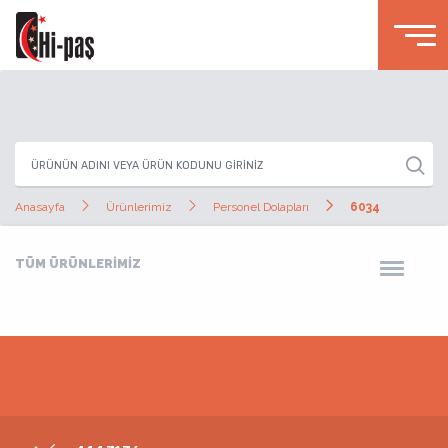
Anasayfa
Ürünlerimiz
Personel Dolapları
6034
TÜM ÜRÜNLERİMİZ