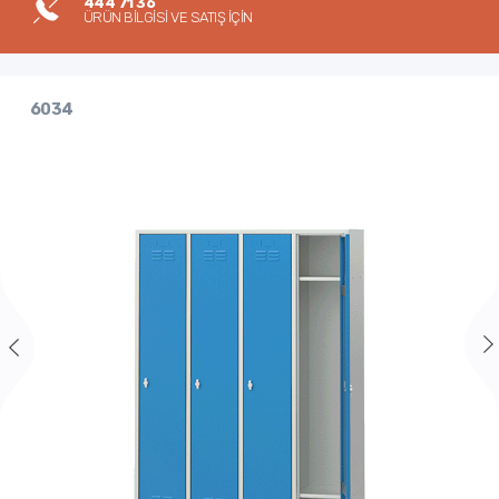
444 71 36
ÜRÜN BİLGİSİ VE SATIŞ İÇİN
6034