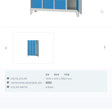
EN
BOY
YÜK
:
1200 x 400 x 1850 mm
DIŞ ÖLÇÜLER
:
ÜRÜN RENK SEÇENEKLERİ
:
4 Adet
DOLAP SAYISI