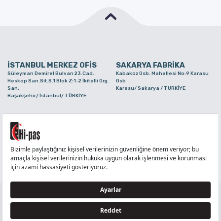
İSTANBUL MERKEZ OFİS
SAKARYA FABRİKA
Süleyman Demirel Bulvarı 23.Cad.
Kabakoz Osb. Mahallesi No:9 Karasu
Heskop San.Sit.S.1 Blok Z:1-2 İkitelli Org.
Osb
San.
Karasu/ Sakarya / TÜRKİYE
Başakşehir/ İstanbul/ TÜRKİYE
BURSA ŞUBE
TUZLA ŞUBE
Alaaddinbey Mah. Ayfatma Cad. No.11 A/C
Aydınlı Mahallesi Yelken Sokak No:21
Sam.3 Plaza B Blok Nilüfer/ Bursa/
Tuzla/ İstanbul/ TÜRKİYE
TÜRKİYE
TELEFON
:
444 71 36
FAKS
:
+90 212 6590380
TÜM HAKLARI Hİ-PAŞ PLASTİK EŞYA TİC. VE SAN. LTD. ŞTİ..’E AİTTİR
Tedarikçi ve İş Ortakları Aydınlatma Metni - Ziyaretçi Aydınlatma Metni - Veri Sahibi Başvuru
Formu