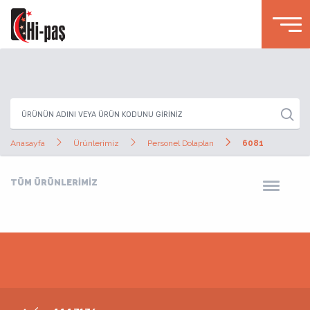
Anasayfa
Ürünlerimiz
Personel Dolapları
6081
TÜM ÜRÜNLERİMİZ