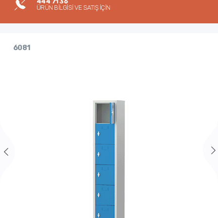
444 71 36
ÜRÜN BİLGİSİ VE SATIŞ İÇİN
6081