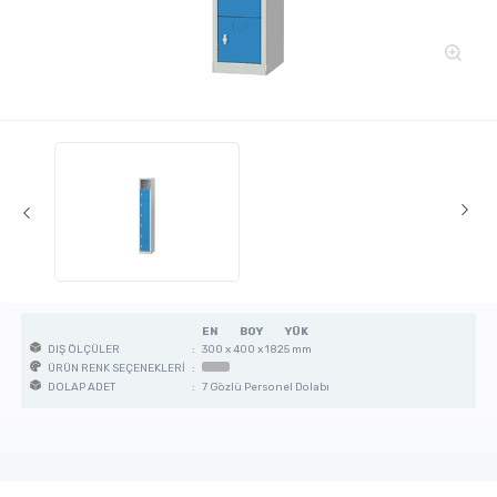
EN
BOY
YÜK
:
300 x 400 x 1825 mm
DIŞ ÖLÇÜLER
:
ÜRÜN RENK SEÇENEKLERİ
:
7 Gözlü Personel Dolabı
DOLAP ADET