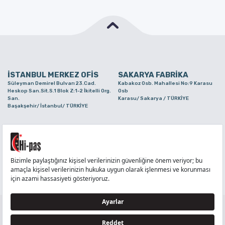
İSTANBUL MERKEZ OFİS
SAKARYA FABRİKA
Süleyman Demirel Bulvarı 23.Cad.
Kabakoz Osb. Mahallesi No:9 Karasu
Heskop San.Sit.S.1 Blok Z:1-2 İkitelli Org.
Osb
San.
Karasu/ Sakarya / TÜRKİYE
Başakşehir/ İstanbul/ TÜRKİYE
BURSA ŞUBE
TUZLA ŞUBE
Alaaddinbey Mah. Ayfatma Cad. No.11 A/C
Aydınlı Mahallesi Yelken Sokak No:21
Sam.3 Plaza B Blok Nilüfer/ Bursa/
Tuzla/ İstanbul/ TÜRKİYE
TÜRKİYE
TELEFON
:
444 71 36
FAKS
:
+90 212 6590380
TÜM HAKLARI Hİ-PAŞ PLASTİK EŞYA TİC. VE SAN. LTD. ŞTİ..’E AİTTİR
Tedarikçi ve İş Ortakları Aydınlatma Metni - Ziyaretçi Aydınlatma Metni - Veri Sahibi Başvuru