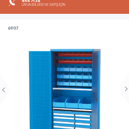
444 71 36
ÜRÜN BİLGİSİ VE SATIŞ İÇİN
6907