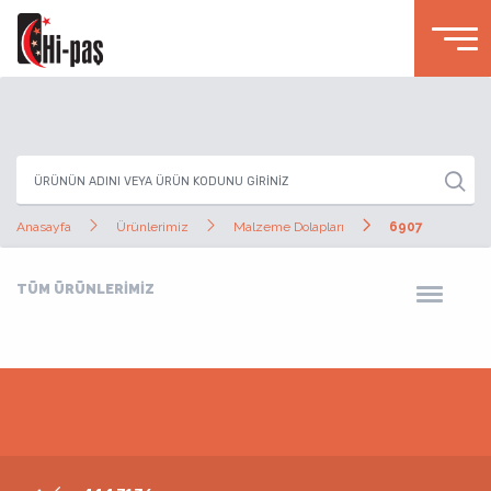
Anasayfa
Ürünlerimiz
Malzeme Dolapları
6907
TÜM ÜRÜNLERİMİZ