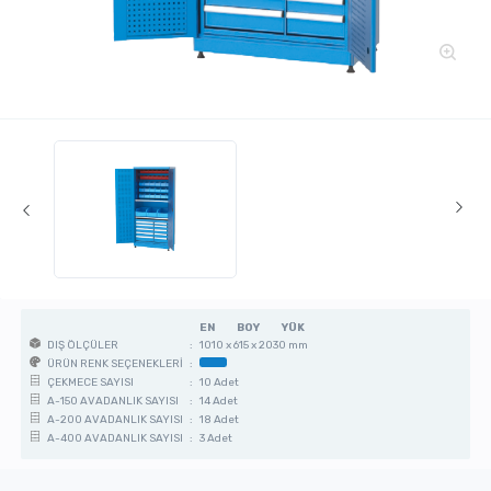
EN
BOY
YÜK
:
1010 x 615 x 2030 mm
DIŞ ÖLÇÜLER
:
ÜRÜN RENK SEÇENEKLERİ
:
10 Adet
ÇEKMECE SAYISI
:
14 Adet
A-150 AVADANLIK SAYISI
:
18 Adet
A-200 AVADANLIK SAYISI
:
3 Adet
A-400 AVADANLIK SAYISI