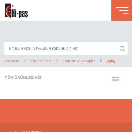
Anasayfa
Ürünlerimiz
Endüstriyel Dolaplar
7365
TÜM ÜRÜNLERİMİZ