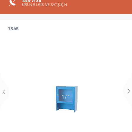
444 71 36
ÜRÜN BİLGİSİ VE SATIŞ İÇİN
7365