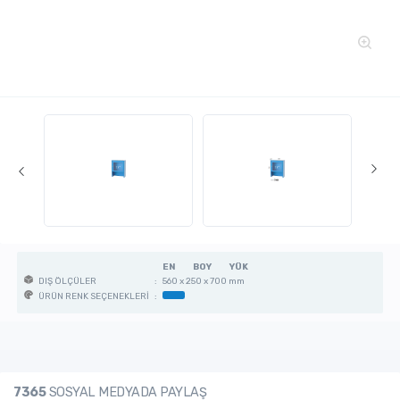
EN
BOY
YÜK
:
560 x 250 x 700 mm
DIŞ ÖLÇÜLER
:
ÜRÜN RENK SEÇENEKLERİ
7365
SOSYAL MEDYADA PAYLAŞ