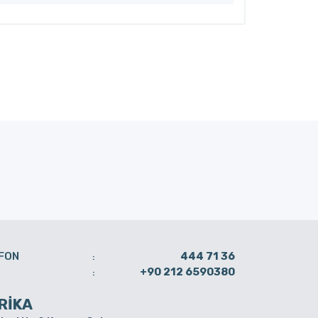
FON
444 71 36
:
+90 212 6590380
:
RİKA