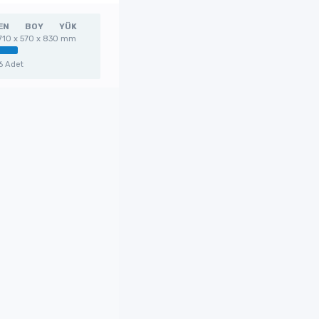
EN
BOY
YÜK
710 x 570 x 830 mm
6 Adet