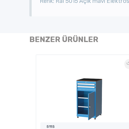
Renk: Ral 5015 Açık mavi Elektrost
BENZER ÜRÜNLER
5115