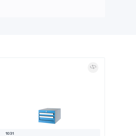
1031
1041