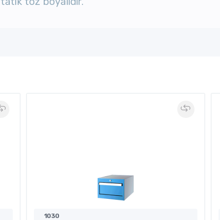
atik toz boyalıdır.
1030