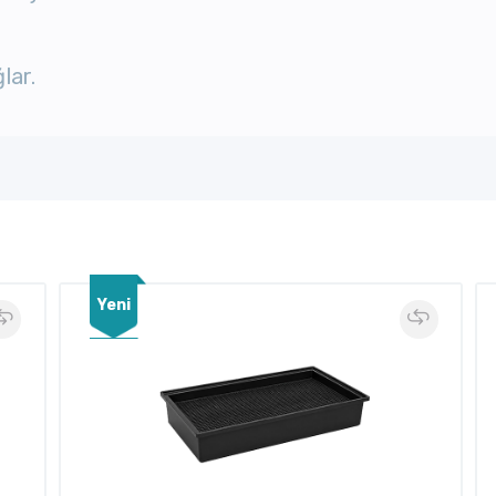
lar.
Yeni