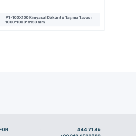
PT-100X100 Kimyasal Döküntü Taşıma Tavası
P-530-4
1000*1000*h150 mm
1250*1
FON
444 71 36
: