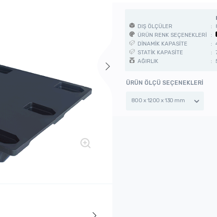
DIŞ ÖLÇÜLER
:
ÜRÜN RENK SEÇENEKLERİ
:
DİNAMİK KAPASİTE
:
STATİK KAPASİTE
:
AĞIRLIK
:
ÜRÜN ÖLÇÜ SEÇENEKLERİ
800 x 1200 x 130 mm