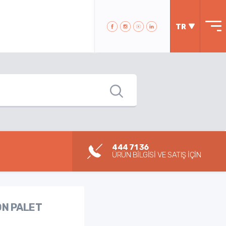
TR
444 71 36
ÜRÜN BİLGİSİ VE SATIŞ İÇİN
ÖN PALET