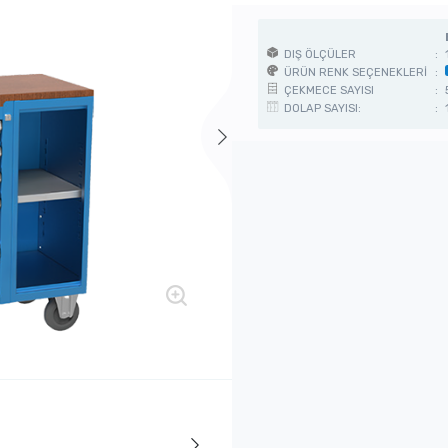
DIŞ ÖLÇÜLER
:
ÜRÜN RENK SEÇENEKLERİ
:
ÇEKMECE SAYISI
:
DOLAP SAYISI:
: