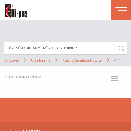
Anasayfa
Ürünlerimiz
Plastik Organizer Kutular
955
TÜM ÜRÜNLERİMİZ