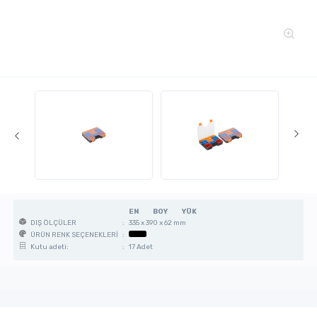
EN
BOY
YÜK
:
335 x 390 x 62 mm
DIŞ ÖLÇÜLER
:
ÜRÜN RENK SEÇENEKLERİ
:
17 Adet
Kutu adeti: