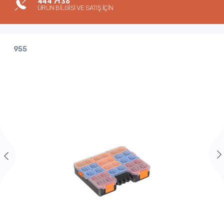
444 71 36
ÜRÜN BİLGİSİ VE SATIŞ İÇİN
955