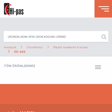
Anasayfa
Ürünlerimiz
Plastik Avadanlık Kutuları
AX-200
TÜM ÜRÜNLERİMİZ