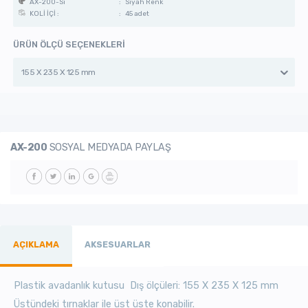
:
Siyah Renk
AX-200-Si
:
45 adet
KOLİ İÇİ :
ÜRÜN ÖLÇÜ SEÇENEKLERİ
155 X 235 X 125 mm
AX-200
SOSYAL MEDYADA PAYLAŞ
AÇIKLAMA
AKSESUARLAR
Plastik avadanlık kutusu Dış ölçüleri: 155 X 235 X 125 mm
Üstündeki tırnaklar ile üst üste konabilir.