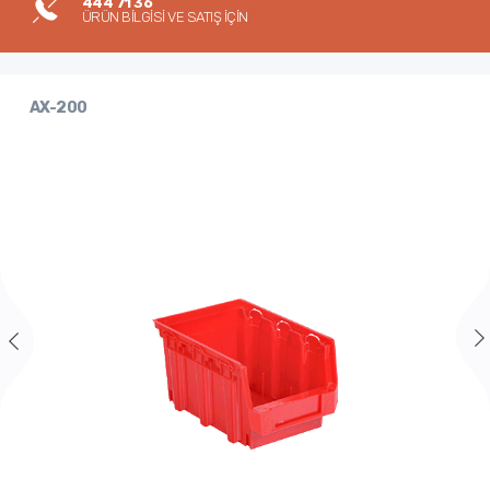
444 71 36
ÜRÜN BİLGİSİ VE SATIŞ İÇİN
AX-200