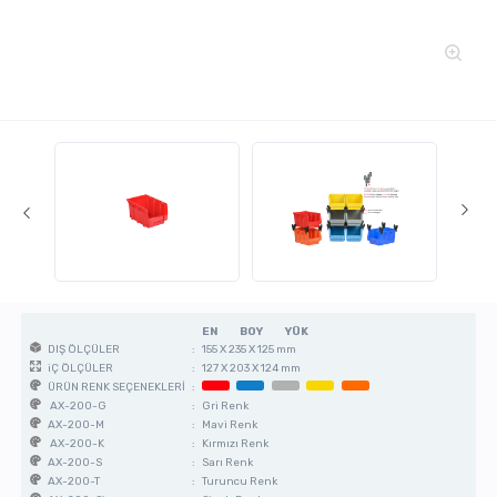
EN
BOY
YÜK
:
155 X 235 X 125 mm
DIŞ ÖLÇÜLER
:
127 X 203 X 124 mm
iÇ ÖLÇÜLER
:
ÜRÜN RENK SEÇENEKLERİ
:
Gri Renk
AX-200-G
:
Mavi Renk
AX-200-M
:
Kırmızı Renk
AX-200-K
:
Sarı Renk
AX-200-S
:
Turuncu Renk
AX-200-T