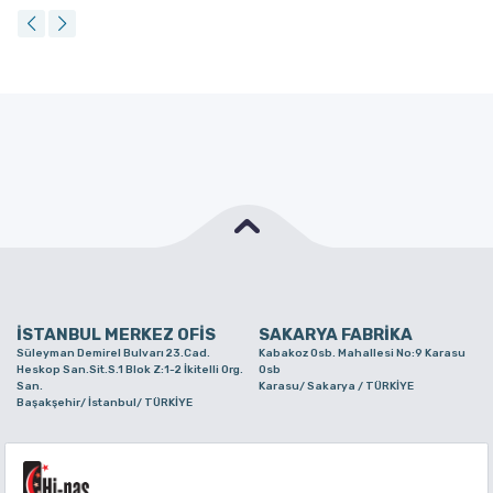
İSTANBUL MERKEZ OFİS
SAKARYA FABRİKA
Süleyman Demirel Bulvarı 23.Cad.
Kabakoz Osb. Mahallesi No:9 Karasu
Heskop San.Sit.S.1 Blok Z:1-2 İkitelli Org.
Osb
San.
Karasu/ Sakarya / TÜRKİYE
Başakşehir/ İstanbul/ TÜRKİYE
BURSA ŞUBE
TUZLA ŞUBE
Alaaddinbey Mah. Ayfatma Cad. No.11 A/C
Aydınlı Mahallesi Yelken Sokak No:21
Sam.3 Plaza B Blok Nilüfer/ Bursa/
Tuzla/ İstanbul/ TÜRKİYE