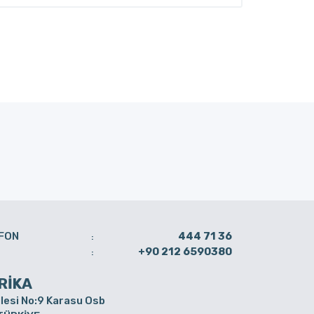
FON
444 71 36
:
+90 212 6590380
:
RİKA
lesi No:9 Karasu Osb