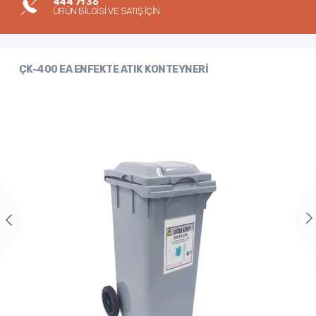
444 71 36
ÜRÜN BİLGİSİ VE SATIŞ İÇİN
ÇK-400 EA ENFEKTE ATIK KONTEYNERİ