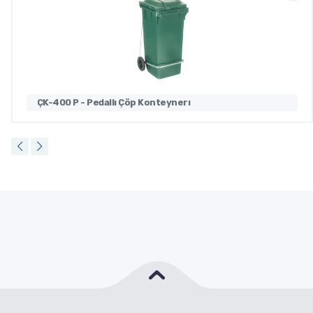
ÇK-400 P - Pedallı Çöp Konteynerı