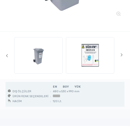
EN
BOY
YÜK
:
480 x 530 x 990 mm
DIŞ ÖLÇÜLER
:
ÜRÜN RENK SEÇENEKLERİ
:
120 Lt.
HACİM