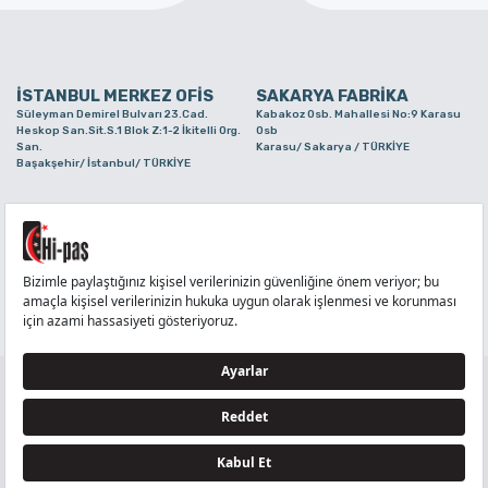
İSTANBUL MERKEZ OFİS
SAKARYA FABRİKA
Süleyman Demirel Bulvarı 23.Cad.
Kabakoz Osb. Mahallesi No:9 Karasu
Heskop San.Sit.S.1 Blok Z:1-2 İkitelli Org.
Osb
San.
Karasu/ Sakarya / TÜRKİYE
Başakşehir/ İstanbul/ TÜRKİYE
BURSA ŞUBE
TUZLA ŞUBE
Alaaddinbey Mah. Ayfatma Cad. No.11 A/C
Aydınlı Mahallesi Yelken Sokak No:21
Sam.3 Plaza B Blok Nilüfer/ Bursa/
Tuzla/ İstanbul/ TÜRKİYE
TÜRKİYE
TELEFON
:
444 71 36
FAKS
:
+90 212 6590380
TÜM HAKLARI Hİ-PAŞ PLASTİK EŞYA TİC. VE SAN. LTD. ŞTİ..’E AİTTİR
Tedarikçi ve İş Ortakları Aydınlatma Metni - Ziyaretçi Aydınlatma Metni - Veri Sahibi Başvuru
Formu