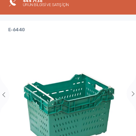
444 71 36
ÜRÜN BİLGİSİ VE SATIŞ İÇİN
E-6440