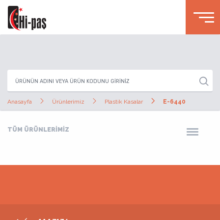
Anasayfa
Ürünlerimiz
Plastik Kasalar
E-6440
TÜM ÜRÜNLERİMİZ