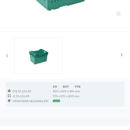
EN
BOY
YÜK
:
400 x 600 x 410 mm
DIŞ ÖLÇÜLER
:
370 x 570 x 400 mm
iÇ ÖLÇÜLER
:
ÜRÜN RENK SEÇENEKLERİ