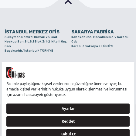
İSTANBUL MERKEZ OFİS
SAKARYA FABRİKA
Süleyman Demirel Bulvarı 23.Cad.
Kabakoz Osb. Mahallesi No:9 Karasu
Heskop San.Sit.S.1 Blok Z:1-2 İkitelli Org.
Osb
San.
Karasu/ Sakarya / TÜRKİYE
Başakşehir/ İstanbul/ TÜRKİYE
BURSA ŞUBE
TUZLA ŞUBE
Alaaddinbey Mah. Ayfatma Cad. No.11 A/C
Aydınlı Mahallesi Yelken Sokak No:21
Sam.3 Plaza B Blok Nilüfer/ Bursa/
Tuzla/ İstanbul/ TÜRKİYE
TÜRKİYE
TELEFON
:
444 71 36
FAKS
:
+90 212 6590380
TÜM HAKLARI Hİ-PAŞ PLASTİK EŞYA TİC. VE SAN. LTD. ŞTİ..’E AİTTİR
Tedarikçi ve İş Ortakları Aydınlatma Metni - Ziyaretçi Aydınlatma Metni - Veri Sahibi Başvuru
Formu