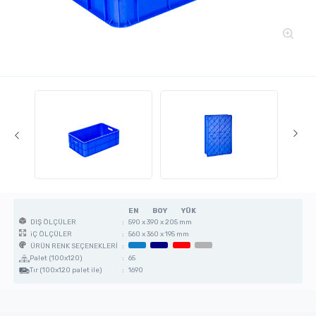
EN
BOY
YÜK
:
590 x 390 x 205 mm
DIŞ ÖLÇÜLER
:
560 x 360 x 195 mm
iÇ ÖLÇÜLER
:
ÜRÜN RENK SEÇENEKLERİ
Palet (100x120)
:
65
Tır (100x120 palet ile)
:
1690