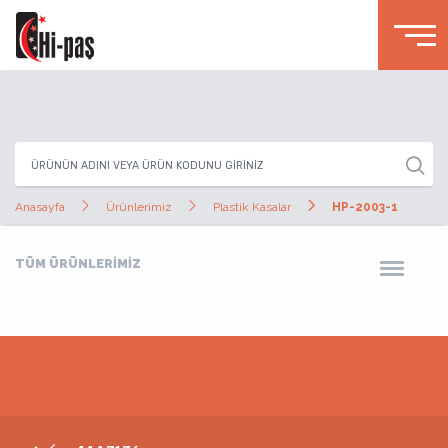
Anasayfa
Ürünlerimiz
Plastik Kasalar
HP-2003-1
TÜM ÜRÜNLERİMİZ