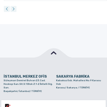
İSTANBUL MERKEZ OFİS
SAKARYA FABRİKA
Süleyman Demirel Bulvarı 23.Cad.
Kabakoz Osb. Mahallesi No:9 Karasu
Heskop San.Sit.S.1 Blok Z:1-2 İkitelli Org.
Osb
San.
Karasu/ Sakarya / TÜRKİYE
Başakşehir/ İstanbul/ TÜRKİYE
BURSA ŞUBE
TUZLA ŞUBE
Alaaddinbey Mah. Ayfatma Cad. No.11 A/C
Aydınlı Mahallesi Yelken Sokak No:21