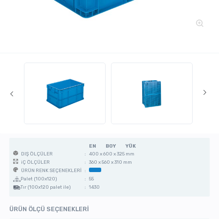
EN
BOY
YÜK
:
400 x 600 x 325 mm
DIŞ ÖLÇÜLER
:
360 x 560 x 310 mm
iÇ ÖLÇÜLER
:
ÜRÜN RENK SEÇENEKLERİ
Palet (100x120)
:
55
Tır (100x120 palet ile)
:
1430
ÜRÜN ÖLÇÜ SEÇENEKLERİ