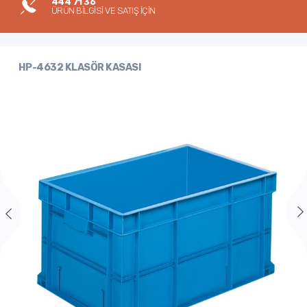
444 71 36
ÜRÜN BİLGİSİ VE SATIŞ İÇİN
HP-4632 KLASÖR KASASI