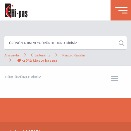
Anasayfa
Ürünlerimiz
Plastik Kasalar
HP-4632 klasör kasası
TÜM ÜRÜNLERİMİZ