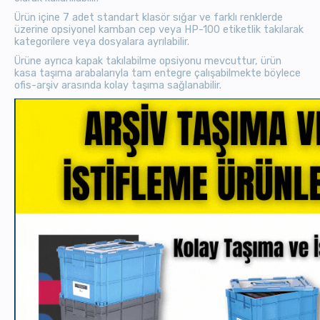
Ürün içine 7 adet standart klasör sığar ve farklı renklerde
üzerine opsiyonel kamban cep veya HP-100 etiketlik takılarak
kategorilere veya dosyalara ayrılabilir.
Ürüne ayrıca kapak takılabilme opsiyonu mevcuttur, ürün
kasa taşıma arabalarıyla tam entegre çalışabilmekte böylece
ofis-arşiv arasında kolay taşıma sağlanabilir.