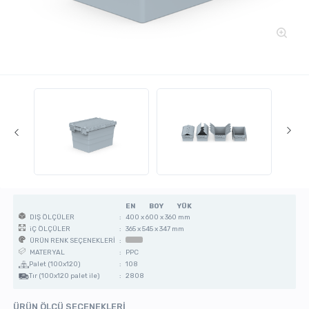
EN
BOY
YÜK
:
400 x 600 x 360 mm
DIŞ ÖLÇÜLER
:
365 x 545 x 347 mm
iÇ ÖLÇÜLER
:
ÜRÜN RENK SEÇENEKLERİ
:
PPC
MATERYAL
Palet (100x120)
:
108
Tır (100x120 palet ile)
:
2808
ÜRÜN ÖLÇÜ SEÇENEKLERİ