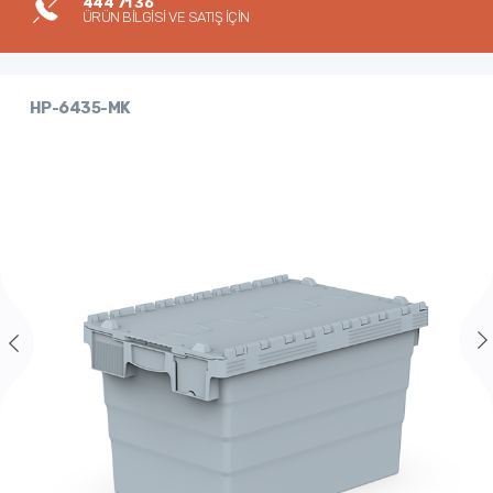
444 71 36
ÜRÜN BİLGİSİ VE SATIŞ İÇİN
HP-6435-MK