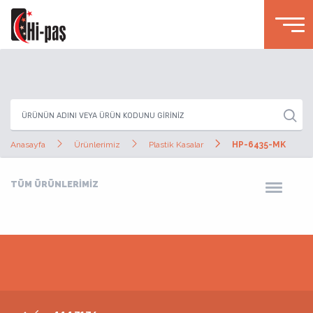
Anasayfa
Ürünlerimiz
Plastik Kasalar
HP-6435-MK
TÜM ÜRÜNLERİMİZ