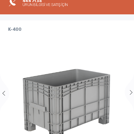
444 71 36
ÜRÜN BİLGİSİ VE SATIŞ İÇİN
K-400