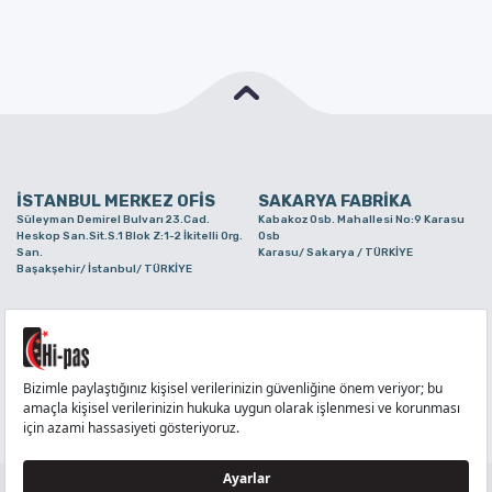
İSTANBUL MERKEZ OFİS
SAKARYA FABRİKA
Süleyman Demirel Bulvarı 23.Cad.
Kabakoz Osb. Mahallesi No:9 Karasu
Heskop San.Sit.S.1 Blok Z:1-2 İkitelli Org.
Osb
San.
Karasu/ Sakarya / TÜRKİYE
Başakşehir/ İstanbul/ TÜRKİYE
BURSA ŞUBE
TUZLA ŞUBE
Alaaddinbey Mah. Ayfatma Cad. No.11 A/C
Aydınlı Mahallesi Yelken Sokak No:21
Sam.3 Plaza B Blok Nilüfer/ Bursa/
Tuzla/ İstanbul/ TÜRKİYE
TÜRKİYE
TELEFON
:
444 71 36
FAKS
:
+90 212 6590380