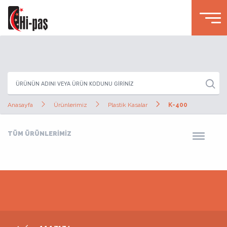
Anasayfa
Ürünlerimiz
Plastik Kasalar
K-400
TÜM ÜRÜNLERİMİZ