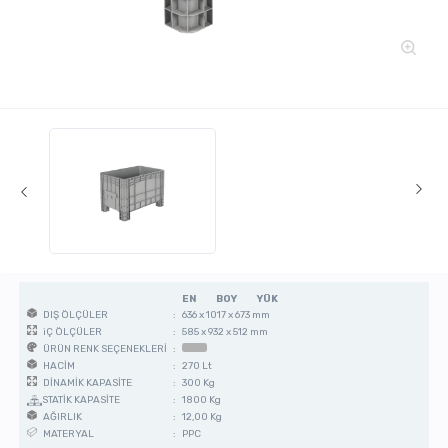
EN
BOY
YÜK
:
636 x 1017 x 673 mm
DIŞ ÖLÇÜLER
:
585 x 932 x 512 mm
iÇ ÖLÇÜLER
:
ÜRÜN RENK SEÇENEKLERİ
:
270 Lt
HACİM
:
300 Kg
DİNAMİK KAPASİTE
STATİK KAPASİTE
:
1800 Kg
:
12,00 Kg
AĞIRLIK
:
PPC
MATERYAL