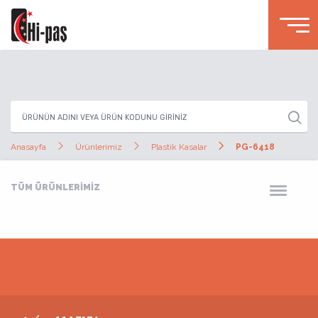
Anasayfa
Ürünlerimiz
Plastik Kasalar
PG-6418
TÜM ÜRÜNLERİMİZ