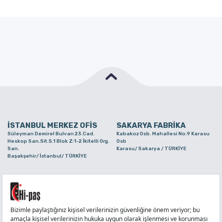
İSTANBUL MERKEZ OFİS
SAKARYA FABRİKA
Süleyman Demirel Bulvarı 23.Cad.
Kabakoz Osb. Mahallesi No:9 Karasu
Heskop San.Sit.S.1 Blok Z:1-2 İkitelli Org.
Osb
San.
Karasu/ Sakarya / TÜRKİYE
Başakşehir/ İstanbul/ TÜRKİYE
BURSA ŞUBE
TUZLA ŞUBE
Alaaddinbey Mah. Ayfatma Cad. No.11 A/C
Aydınlı Mahallesi Yelken Sokak No:21
Sam.3 Plaza B Blok Nilüfer/ Bursa/
Tuzla/ İstanbul/ TÜRKİYE
TÜRKİYE