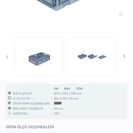
EN
BOY
YÜK
:
400 x 600 x 185 mm
DIŞ ÖLÇÜLER
:
362 x 576 x 176 mm
iÇ ÖLÇÜLER
:
ÜRÜN RENK SEÇENEKLERİ
:
30 mm
KATLANIR YÜKSEKLİK
:
PPC
MATERYAL
ÜRÜN ÖLÇÜ SEÇENEKLERİ