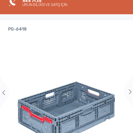
444 71 36
ÜRÜN BİLGİSİ VE SATIŞ İÇİN
PG-6418