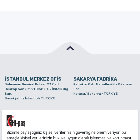
İSTANBUL MERKEZ OFİS
SAKARYA FABRİKA
Süleyman Demirel Bulvarı 23.Cad.
Kabakoz Osb. Mahallesi No:9 Karasu
Heskop San.Sit.S.1 Blok Z:1-2 İkitelli Org.
Osb
San.
Karasu/ Sakarya / TÜRKİYE
Başakşehir/ İstanbul/ TÜRKİYE
BURSA ŞUBE
TUZLA ŞUBE
Alaaddinbey Mah. Ayfatma Cad. No.11 A/C
Aydınlı Mahallesi Yelken Sokak No:21
Sam.3 Plaza B Blok Nilüfer/ Bursa/
Tuzla/ İstanbul/ TÜRKİYE
TÜRKİYE