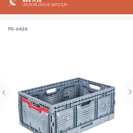
444 71 36
ÜRÜN BİLGİSİ VE SATIŞ İÇİN
PG-6426