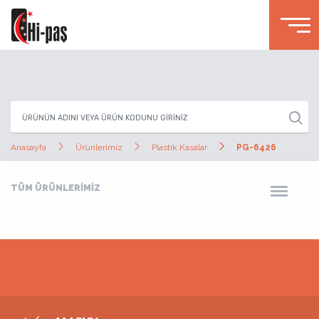
Anasayfa
Ürünlerimiz
Plastik Kasalar
PG-6426
TÜM ÜRÜNLERİMİZ