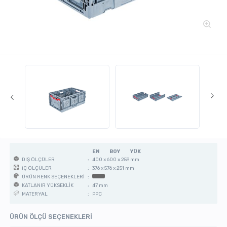
EN
BOY
YÜK
:
400 x 600 x 259 mm
DIŞ ÖLÇÜLER
:
376 x 576 x 251 mm
iÇ ÖLÇÜLER
:
ÜRÜN RENK SEÇENEKLERİ
:
47 mm
KATLANIR YÜKSEKLİK
:
PPC
MATERYAL
ÜRÜN ÖLÇÜ SEÇENEKLERİ