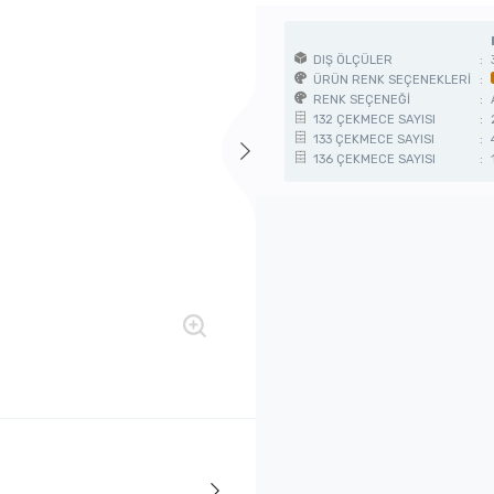
DIŞ ÖLÇÜLER
:
ÜRÜN RENK SEÇENEKLERİ
:
RENK SEÇENEĞİ
:
132 ÇEKMECE SAYISI
:
133 ÇEKMECE SAYISI
:
136 ÇEKMECE SAYISI
: