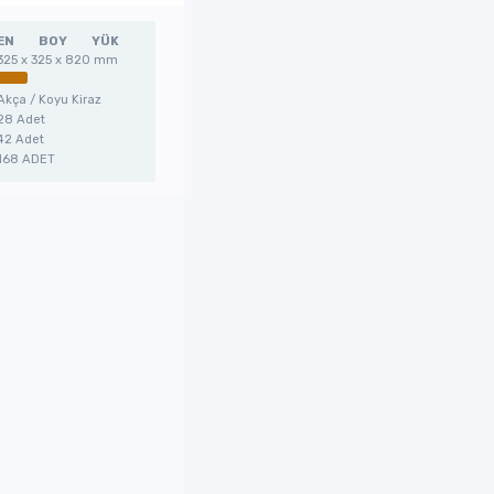
EN
BOY
YÜK
325 x 325 x 820 mm
Akça / Koyu Kiraz
28 Adet
42 Adet
168 ADET