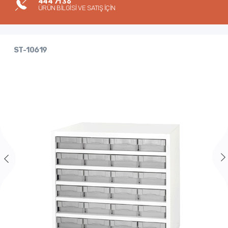
444 71 36
ÜRÜN BİLGİSİ VE SATIŞ İÇİN
ST-10619