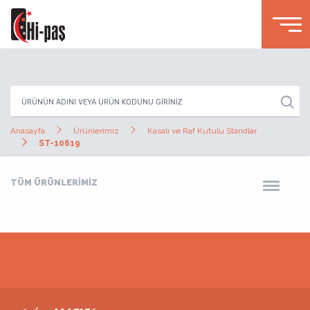
Anasayfa
Ürünlerimiz
Kasalı ve Raf Kutulu Standlar
ST-10619
TÜM ÜRÜNLERİMİZ