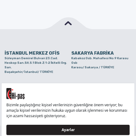
İSTANBUL MERKEZ OFİS
SAKARYA FABRİKA
Süleyman Demirel Bulvarı 23.Cad.
Kabakoz Osb. Mahallesi No:9 Karasu
Heskop San.Sit.S.1 Blok Z:1-2 İkitelli Org.
Osb
San.
Karasu/ Sakarya / TÜRKİYE
Başakşehir/ İstanbul/ TÜRKİYE
BURSA ŞUBE
TUZLA ŞUBE
Alaaddinbey Mah. Ayfatma Cad. No.11 A/C
Aydınlı Mahallesi Yelken Sokak No:21
Sam.3 Plaza B Blok Nilüfer/ Bursa/
Tuzla/ İstanbul/ TÜRKİYE
TÜRKİYE
TELEFON
:
444 71 36
FAKS
:
+90 212 6590380
TÜM HAKLARI Hİ-PAŞ PLASTİK EŞYA TİC. VE SAN. LTD. ŞTİ..’E AİTTİR