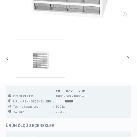
EN
BOY
YÜK
:
1000 x 610 x 1000 mm
DIŞ ÖLÇÜLER
:
ÜRÜN RENK SEÇENEKLERİ
:
500 kg
Taşıma kapasitesi:
:
28 ADET
SV-619
ÜRÜN ÖLÇÜ SEÇENEKLERİ