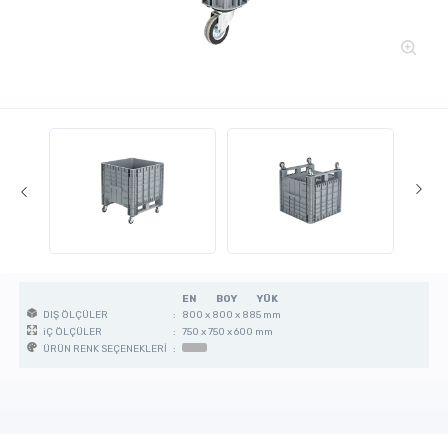
EN
BOY
YÜK
:
800 x 800 x 885 mm
DIŞ ÖLÇÜLER
:
750 x 750 x 600 mm
iÇ ÖLÇÜLER
:
ÜRÜN RENK SEÇENEKLERİ