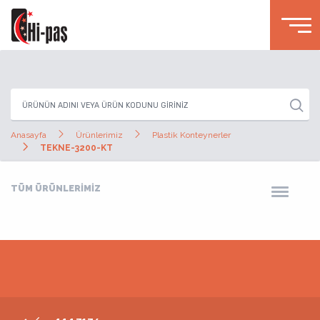
Anasayfa
Ürünlerimiz
Plastik Konteynerler
TEKNE-3200-KT
TÜM ÜRÜNLERİMİZ