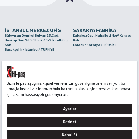
İSTANBUL MERKEZ OFİS
SAKARYA FABRİKA
Süleyman Demirel Bulvarı 23.Cad.
Kabakoz Osb. Mahallesi No:9 Karasu
Heskop San.Sit.S.1 Blok Z:1-2 İkitelli Org.
Osb
San.
Karasu/ Sakarya / TÜRKİYE
Başakşehir/ İstanbul/ TÜRKİYE
BURSA ŞUBE
TUZLA ŞUBE
Alaaddinbey Mah. Ayfatma Cad. No.11 A/C
Aydınlı Mahallesi Yelken Sokak No:21
Sam.3 Plaza B Blok Nilüfer/ Bursa/
Tuzla/ İstanbul/ TÜRKİYE
TÜRKİYE
TELEFON
:
444 71 36
FAKS
:
+90 212 6590380
TÜM HAKLARI Hİ-PAŞ PLASTİK EŞYA TİC. VE SAN. LTD. ŞTİ..’E AİTTİR
Tedarikçi ve İş Ortakları Aydınlatma Metni - Ziyaretçi Aydınlatma Metni - Veri Sahibi Başvuru
Formu