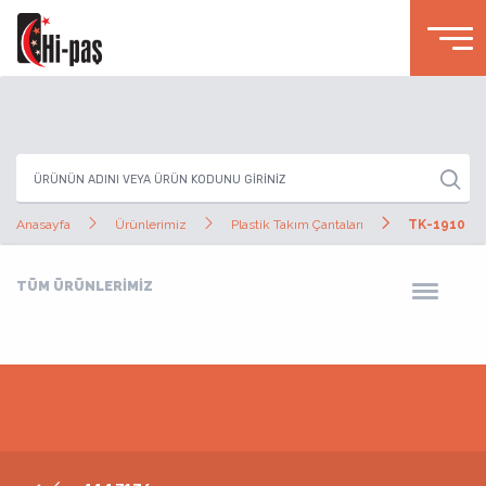
Anasayfa
Ürünlerimiz
Plastik Takım Çantaları
TK-1910
TÜM ÜRÜNLERİMİZ