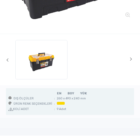
EN
BOY
YÜK
:
260 x 490 x 240 mm
DIŞ ÖLÇÜLER
:
ÜRÜN RENK SEÇENEKLERİ
KOLİ ADET
:
9 Adet