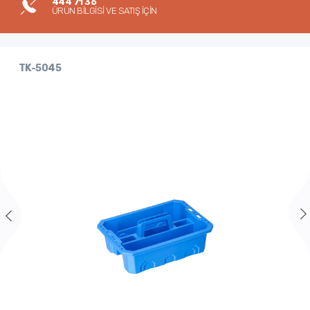
444 71 36
ÜRÜN BİLGİSİ VE SATIŞ İÇİN
TK-5045