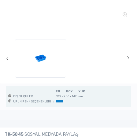
EN
BOY
YÜK
:
390 x 286 x 142 mm
DIŞ ÖLÇÜLER
:
ÜRÜN RENK SEÇENEKLERİ
TK-5045
SOSYAL MEDYADA PAYLAŞ