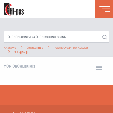
Anasayfa
Ürünlerimiz
Plastik Organizer Kutular
TK-5045
TÜM ÜRÜNLERİMİZ