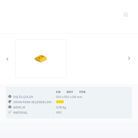
EN
BOY
YÜK
:
120 x 120 x 28 mm
DIŞ ÖLÇÜLER
:
ÜRÜN RENK SEÇENEKLERİ
:
0,18 Kg
AĞIRLIK
:
PPC
MATERIAL