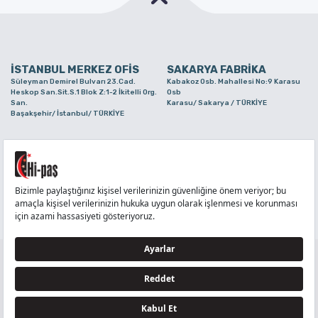
İSTANBUL MERKEZ OFİS
SAKARYA FABRİKA
Süleyman Demirel Bulvarı 23.Cad.
Kabakoz Osb. Mahallesi No:9 Karasu
Heskop San.Sit.S.1 Blok Z:1-2 İkitelli Org.
Osb
San.
Karasu/ Sakarya / TÜRKİYE
Başakşehir/ İstanbul/ TÜRKİYE
BURSA ŞUBE
TUZLA ŞUBE
Alaaddinbey Mah. Ayfatma Cad. No.11 A/C
Aydınlı Mahallesi Yelken Sokak No:21
Sam.3 Plaza B Blok Nilüfer/ Bursa/
Tuzla/ İstanbul/ TÜRKİYE
TÜRKİYE
TELEFON
:
444 71 36
FAKS
:
+90 212 6590380
TÜM HAKLARI Hİ-PAŞ PLASTİK EŞYA TİC. VE SAN. LTD. ŞTİ..’E AİTTİR
Tedarikçi ve İş Ortakları Aydınlatma Metni - Ziyaretçi Aydınlatma Metni - Veri Sahibi Başvuru
Formu