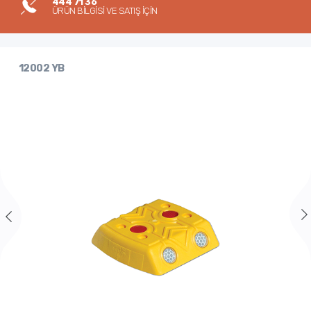
444 71 36
ÜRÜN BİLGİSİ VE SATIŞ İÇİN
12002 YB