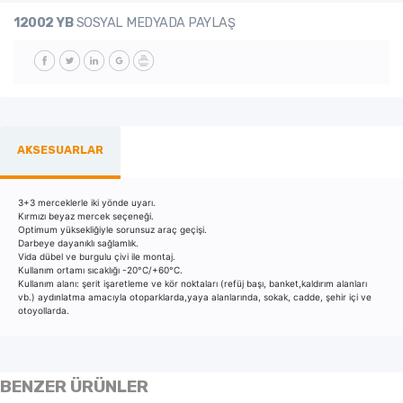
12002 YB
SOSYAL MEDYADA PAYLAŞ
AKSESUARLAR
3+3 merceklerle iki yönde uyarı.
Kırmızı beyaz mercek seçeneği.
Optimum yüksekliğiyle sorunsuz araç geçişi.
Darbeye dayanıklı sağlamlık.
Vida dübel ve burgulu çivi ile montaj.
Kullanım ortamı sıcaklığı -20°C/+60°C.
Kullanım alanı: şerit işaretleme ve kör noktaları (refüj başı, banket,kaldırım alanları
vb.) aydınlatma amacıyla otoparklarda,yaya alanlarında, sokak, cadde, şehir içi ve
otoyollarda.
BENZER ÜRÜNLER