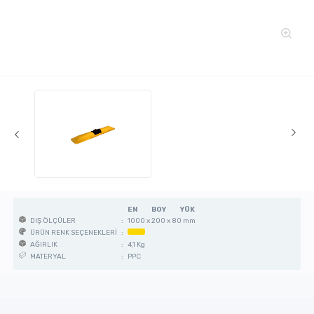
EN
BOY
YÜK
:
1000 x 200 x 80 mm
DIŞ ÖLÇÜLER
:
ÜRÜN RENK SEÇENEKLERİ
:
4,1 Kg
AĞIRLIK
:
PPC
MATERYAL