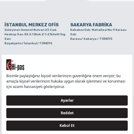
İSTANBUL MERKEZ OFİS
SAKARYA FABRİKA
Süleyman Demirel Bulvarı 23.Cad.
Kabakoz Osb. Mahallesi No:9 Karasu
Heskop San.Sit.S.1 Blok Z:1-2 İkitelli Org.
Osb
San.
Karasu/ Sakarya / TÜRKİYE
Başakşehir/ İstanbul/ TÜRKİYE
BURSA ŞUBE
TUZLA ŞUBE
Alaaddinbey Mah. Ayfatma Cad. No.11 A/C
Aydınlı Mahallesi Yelken Sokak No:21
Sam.3 Plaza B Blok Nilüfer/ Bursa/
Tuzla/ İstanbul/ TÜRKİYE
TÜRKİYE
TELEFON
:
444 71 36
FAKS
:
+90 212 6590380
TÜM HAKLARI Hİ-PAŞ PLASTİK EŞYA TİC. VE SAN. LTD. ŞTİ..’E AİTTİR
Tedarikçi ve İş Ortakları Aydınlatma Metni - Ziyaretçi Aydınlatma Metni - Veri Sahibi Başvuru
Formu