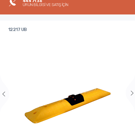
444 71 36
ÜRÜN BİLGİSİ VE SATIŞ İÇİN
12217 UB