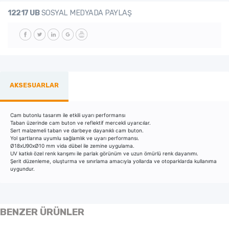
12217 UB
SOSYAL MEDYADA PAYLAŞ
AKSESUARLAR
Cam butonlu tasarım ile etkili uyarı performansı
Taban üzerinde cam buton ve reflektif mercekli uyarıcılar.
Sert malzemeli taban ve darbeye dayanıklı cam buton.
Yol şartlarına uyumlu sağlamlık ve uyarı performansı.
Ø18xU90xØ10 mm vida dübel ile zemine uygulama.
UV katkılı özel renk karışımı ile parlak görünüm ve uzun ömürlü renk dayanımı.
Şerit düzenleme, oluşturma ve sınırlama amacıyla yollarda ve otoparklarda kullanıma
uygundur.
BENZER ÜRÜNLER