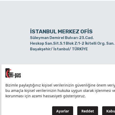
İSTANBUL MERKEZ OFİS
Süleyman Demirel Bulvarı 23.Cad.
Heskop San.Sit.S.1 Blok Z:1-2 İkitelli Org. San.
Başakşehir/ İstanbul/ TÜRKİYE
BURSA ŞUBE
Alaaddinbey Mah. Ayfatma Cad. No.11 A/C
Sam.3 Plaza B Blok Nilüfer/ Bursa/ TÜRKİYE
TÜM HAKLARI Hİ-PAŞ PLASTİK EŞYA TİC. VE SAN
Tedarikçi ve İş Ortakları Aydınlatma Metni - Ziyare