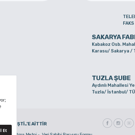
TELE
FAKS
SAKARYA FAB
Kabakoz Osb. Mahal
Karasu/ Sakarya /
TUZLA ŞUBE
Aydınlı Mahallesi Y
Tuzla/ İstanbul/ T
. LTD. ŞTİ..’E AİTTİR
tçi Aydınlatma Metni - Veri Sahibi Başvuru Formu