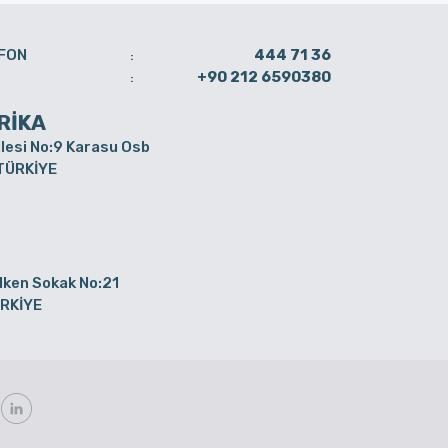
FON
444 71 36
:
+90 212 6590380
:
RİKA
lesi No:9 Karasu Osb
 TÜRKİYE
elken Sokak No:21
ÜRKİYE