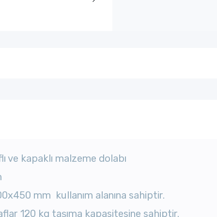
flı ve kapaklı malzeme dolabı
m
00x450 mm kullanım alanına sahiptir.
raflar 120 kg taşıma kapasitesine sahiptir.