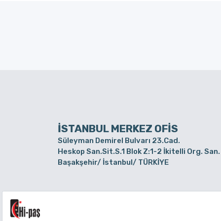
İSTANBUL MERKEZ OFİS
Süleyman Demirel Bulvarı 23.Cad.
Heskop San.Sit.S.1 Blok Z:1-2 İkitelli Org. San.
Başakşehir/ İstanbul/ TÜRKİYE
BURSA ŞUBE
Alaaddinbey Mah. Ayfatma Cad. No.11 A/C
Sam.3 Plaza B Blok Nilüfer/ Bursa/ TÜRKİYE