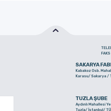
TELE
FAKS
SAKARYA FAB
Kabakoz Osb. Mahal
Karasu/ Sakarya /
TUZLA ŞUBE
Aydınlı Mahallesi Y
Tuzla/ İstanbul/ T