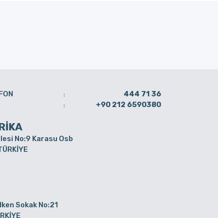
FON
444 71 36
:
+90 212 6590380
:
RİKA
lesi No:9 Karasu Osb
 TÜRKİYE
elken Sokak No:21
ÜRKİYE