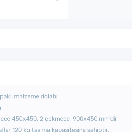
kapaklı malzeme dolabı
m
ece 450x450, 2 çekmece 900x450 mm'dir
raflar 120 kg taşıma kapasitesine sahiptir.